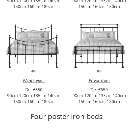
90cm 120cm 135cm 140cm
90cm 120cm 135cm 140cm
150cm 160cm 180cm
150cm 160cm 180cm
Winchester
Edwardian
De €650
De €650
90cm 120cm 135cm 140cm
90cm 120cm 135cm 140cm
150cm 160cm 180cm
150cm 160cm 180cm
Four poster iron beds