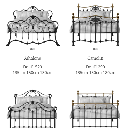
Athalone
Camolin
De €1520
De €1290
135cm 150cm 180cm
135cm 150cm 180cm