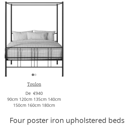
Toulon
De €940
90cm 120cm 135cm 140cm
150cm 160cm 180cm
Four poster iron upholstered beds