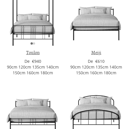
Toulon
Meiji
De €940
De €610
90cm 120cm 135cm 140cm
90cm 120cm 135cm 140cm
150cm 160cm 180cm
150cm 160cm 180cm