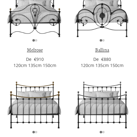
Melrose
Ballina
De €910
De €880
120cm 135cm 150cm
120cm 135cm 150cm