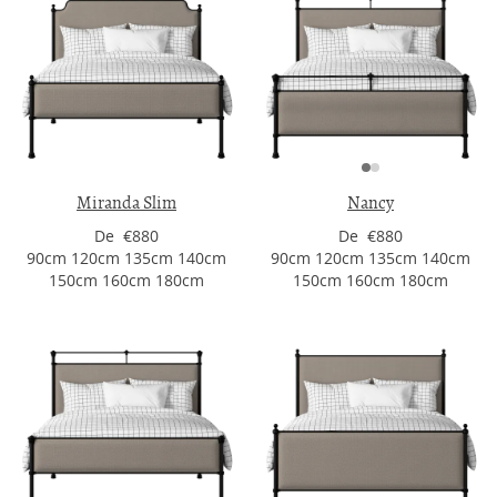
Miranda Slim
Nancy
De €880
De €880
90cm 120cm 135cm 140cm
90cm 120cm 135cm 140cm
150cm 160cm 180cm
150cm 160cm 180cm