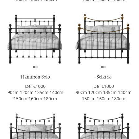
Hamilton Solo
Selkirk
De €1000
De €1000
90cm 120cm 135cm 140cm
90cm 120cm 135cm 140cm
150cm 160cm 180cm
150cm 160cm 180cm