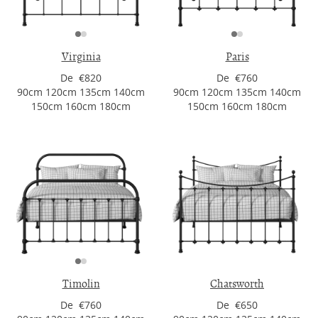
Virginia
Paris
De €820
De €760
90cm 120cm 135cm 140cm
90cm 120cm 135cm 140cm
150cm 160cm 180cm
150cm 160cm 180cm
Timolin
Chatsworth
De €760
De €650