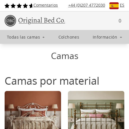
Comentarios
+44 (0)207 4772030
ES
0
Todas las camas
+
Colchones
Información
+
Camas
Camas por material