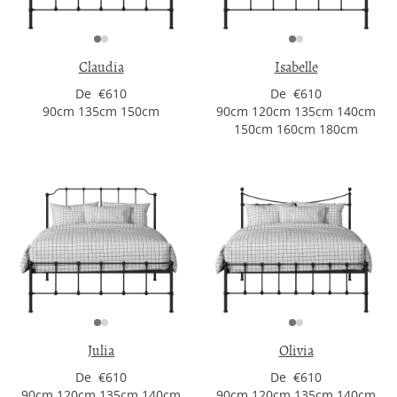
Claudia
Isabelle
De €610
De €610
90cm 135cm 150cm
90cm 120cm 135cm 140cm
150cm 160cm 180cm
Julia
Olivia
De €610
De €610
90cm 120cm 135cm 140cm
90cm 120cm 135cm 140cm