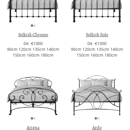
Selkirk Chromo
Selkirk Solo
De €1000
De €1000
90cm 120cm 135cm 140cm
90cm 120cm 135cm 140cm
150cm 160cm 180cm
150cm 160cm 180cm
Arigna
Ardo