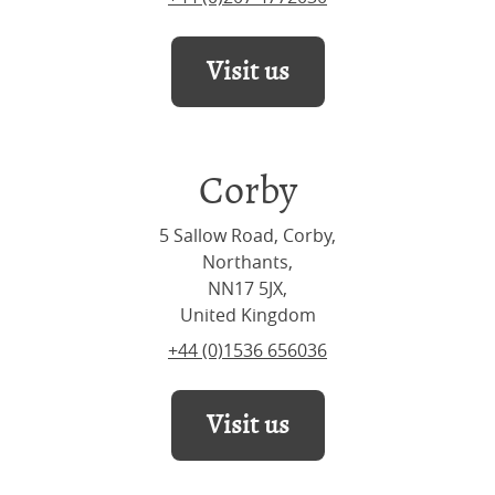
Visit us
Corby
5 Sallow Road, Corby,
Northants,
NN17 5JX,
United Kingdom
+44 (0)1536 656036
Visit us