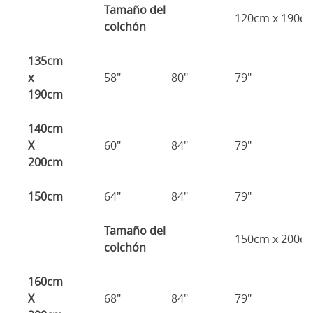
Tamaño del
120cm x 190c
colchón
135cm
x
58"
80"
79"
7
190cm
140cm
X
60"
84"
79"
7
200cm
150cm
64"
84"
79"
7
Tamaño del
150cm x 200c
colchón
160cm
X
68"
84"
79"
7