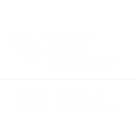
Habla con
nosotros
+44 (0)207 4772030
Escríbenos
sales@obc-uk.net