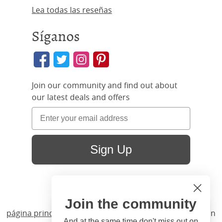
Lea todas las reseñas
Síganos
Join our community and find out about
our latest deals and offers
Sign Up
Join the community
Hi
Close
página principal
/ Productos /
Camas
/
Madera
/ Warton
And at the same time don't miss out on