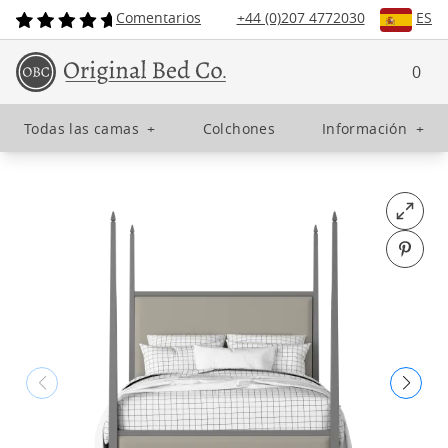
Comentarios
+44 (0)207 4772030
ES
0
Todas las camas
+
Colchones
Información
+
Open fu
Pin o