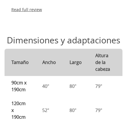
Read full review
Dimensiones y adaptaciones
Altura
A
Tamaño
Ancho
Largo
de la
d
cabeza
p
90cm x
40"
80"
79"
7
190cm
120cm
x
52"
80"
79"
7
190cm