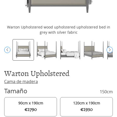
Warton Upholstered wood upholstered upholstered bed in
Wa
grey with silver fabric
Warton Upholstered
Cama de madera
Tamaño
150cm
90cm x 190cm
120cm x 190cm
€1790
€1930