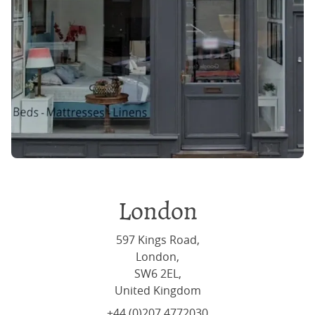
London
597 Kings Road,
London,
SW6 2EL,
United Kingdom
+44 (0)207 4772030