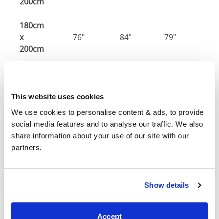
200cm
180cm
x
76"
84"
79"
7
200cm
Tamaño del colchón
: El tamaño del colchón requerido
para esta estructura de cama.
This website uses cookies
Ancho
: El ancho exterior de la cama
Largo
: La longitud exterior de la cama La longitud
We use cookies to personalise content & ads, to provide 
exterior de la cama
social media features and to analyse our traffic. We also 
Altura de la cabeza
: La altura máxima de la cabecera
share information about your use of our site with our 
del marco de la cama
partners.
Altura del pie
: La altura máxima de la pie del marco de
la cama
Show details
Estas dimensiones son las dimensiones exteriores del
marco de la cama. Puede haber una variación de hasta
una pulgada en las dimensiones indicadas aquí.
Accept