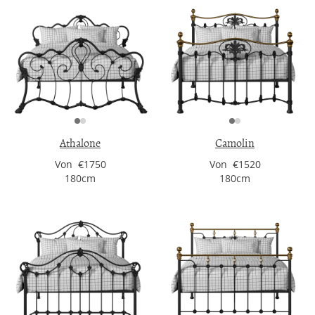
Athalone
Camolin
Von €1750
Von €1520
180cm
180cm