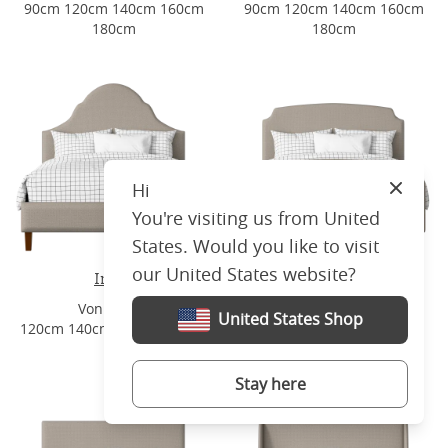
90cm 120cm 140cm 160cm
90cm 120cm 140cm 160cm
180cm
180cm
Hi
Close
You're visiting us from United
States. Would you like to visit
our United States website?
Irvine
Poole
Von €1230
Von €1230
United States Shop
120cm 140cm 160cm 180cm
90cm 120cm 140cm 160cm
180cm
Stay here