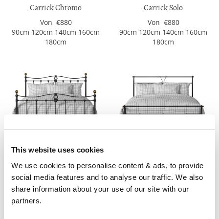
Carrick Chromo
Carrick Solo
Von €880
Von €880
90cm 120cm 140cm 160cm
90cm 120cm 140cm 160cm
180cm
180cm
This website uses cookies
Tulsk
Pellini
We use cookies to personalise content & ads, to provide 
social media features and to analyse our traffic. We also 
Von €880
Von €820
90cm 120cm 140cm 160cm
90cm 120cm 140cm 160cm
share information about your use of our site with our 
180cm
180cm
partners.