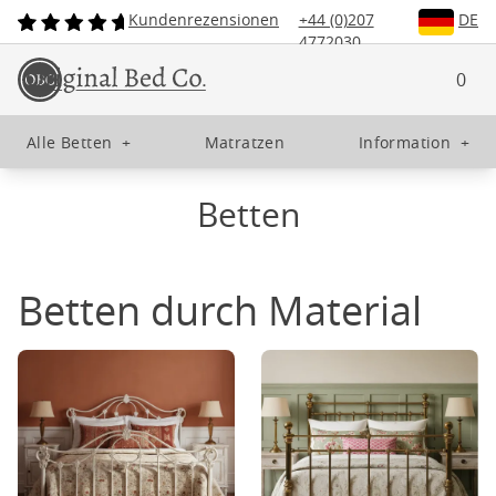
Kundenrezensionen
+44 (0)207
DE
4772030
0
Alle Betten
+
Matratzen
Information
+
Betten
Betten durch Material