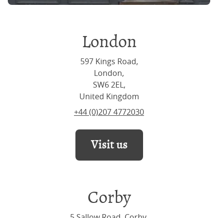
London
597 Kings Road,
London,
SW6 2EL,
United Kingdom
+44 (0)207 4772030
Visit us
Corby
5 Sallow Road, Corby,