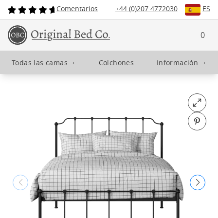
Comentarios
+44 (0)207 4772030
ES
0
Todas las camas
+
Colchones
Información
+
Open fu
Pin o