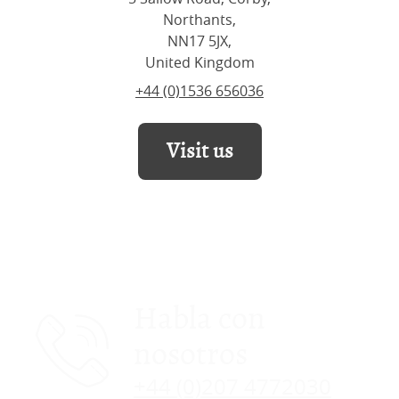
Northants,
NN17 5JX,
United Kingdom
+44 (0)1536 656036
Visit us
Habla con
nosotros
+44 (0)207 4772030