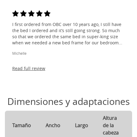
I first ordered from OBC over 10 years ago, I still have
the bed I ordered and it’s still going strong. So much
so that we ordered the same bed in super-king size
when we needed a new bed frame for our bedroom...
Michelle
Read full review
Dimensiones y adaptaciones
Altura
A
Tamaño
Ancho
Largo
de la
d
cabeza
p