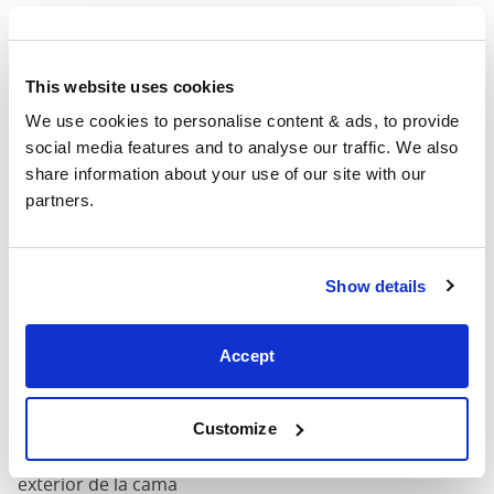
150cm
61"
82"
50"
2
Tamaño del
This website uses cookies
150cm x 200c
colchón
We use cookies to personalise content & ads, to provide 
social media features and to analyse our traffic. We also 
160cm
share information about your use of our site with our 
X
64"
82"
50"
2
partners.
200cm
180cm
Show details
x
73"
82"
50"
2
200cm
Accept
Tamaño del colchón
: El tamaño del colchón requerido
para esta estructura de cama.
Customize
Ancho
: El ancho exterior de la cama
Largo
: La longitud exterior de la cama La longitud
exterior de la cama