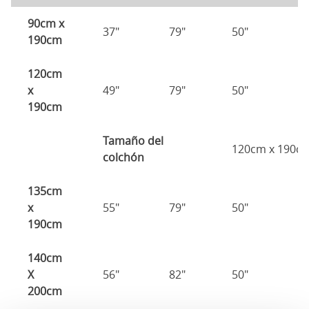
90cm x
37"
79"
50"
2
190cm
120cm
x
49"
79"
50"
2
190cm
Tamaño del
120cm x 190c
colchón
135cm
x
55"
79"
50"
2
190cm
140cm
X
56"
82"
50"
2
200cm