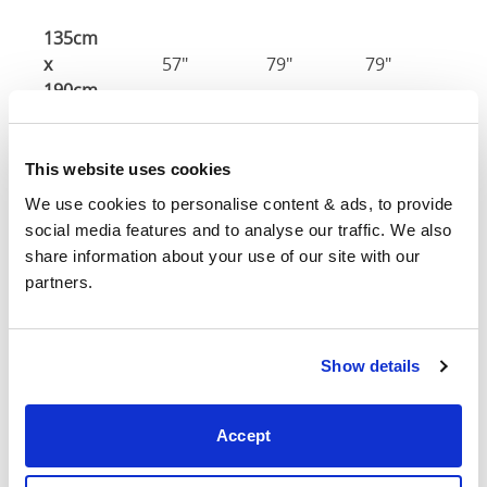
135cm
x
57"
79"
79"
7
190cm
140cm
X
59"
83"
79"
7
This website uses cookies
200cm
We use cookies to personalise content & ads, to provide 
social media features and to analyse our traffic. We also 
150cm
63"
83"
79"
7
share information about your use of our site with our 
partners.
Tamaño del
150cm x 200c
colchón
Show details
160cm
X
67"
83"
79"
7
200cm
Accept