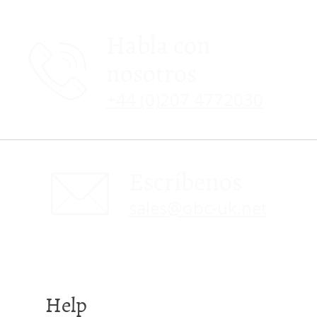
Habla con
nosotros
+44 (0)207 4772030
Escríbenos
sales@obc-uk.net
Help