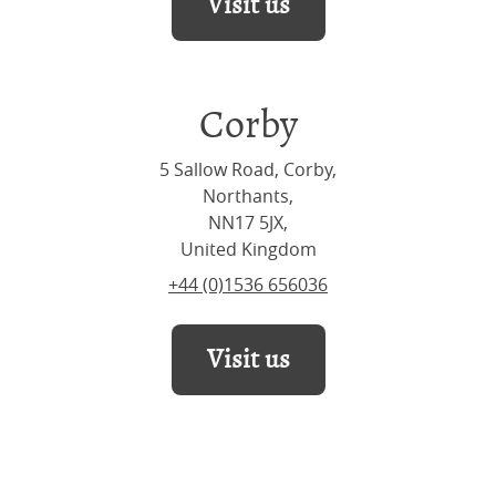
Visit us
Corby
5 Sallow Road, Corby,
Northants,
NN17 5JX,
United Kingdom
+44 (0)1536 656036
Visit us