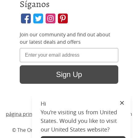
Síganos
Join our community and find out about
our latest deals and offers
Sign Up
Hi
Close
You're visiting us from United
página principal
/ Productos /
Camas
/
Madera
/ Byron
States. Would you like to visit
our United States website?
© The Original Bedstead Co. (2026) Company No.
03662796 VAT No. 726 3896 02