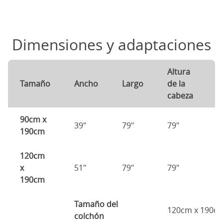
Dimensiones y adaptaciones
Altura
A
Tamaño
Ancho
Largo
de la
d
cabeza
p
90cm x
39"
79"
79"
7
190cm
120cm
x
51"
79"
79"
7
190cm
Tamaño del
120cm x 190c
colchón