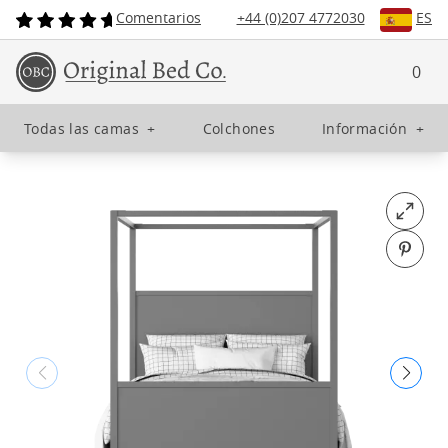
Comentarios
+44 (0)207 4772030
ES
0
Todas las camas
+
Colchones
Información
+
Open fu
Pin o