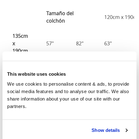
Tamaño del
120cm x 190c
colchón
135cm
x
57"
82"
63"
1
190cm
140cm
X
59"
86"
63"
1
This website uses cookies
200cm
We use cookies to personalise content & ads, to provide 
social media features and to analyse our traffic. We also 
150cm
63"
86"
63"
1
share information about your use of our site with our 
partners.
Tamaño del
150cm x 200c
colchón
Show details
160cm