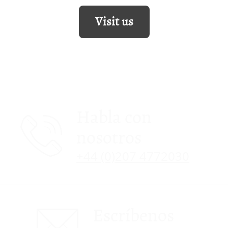
Visit us
Habla con
nosotros
+44 (0)207 4772030
Escríbenos