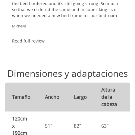
the bed I ordered and it’s still going strong. So much
so that we ordered the same bed in super-king size
when we needed a new bed frame for our bedroom...
Michelle
Read full review
Dimensiones y adaptaciones
Altura
A
Tamaño
Ancho
Largo
de la
d
cabeza
p
120cm
x
51"
82"
63"
1
190cm