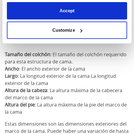
X
67"
86"
63"
1
200cm
Accept
180cm
Customize
x
75"
86"
63"
1
200cm
Tamaño del colchón
: El tamaño del colchón requerido
para esta estructura de cama.
Ancho
: El ancho exterior de la cama
Largo
: La longitud exterior de la cama La longitud
exterior de la cama
Altura de la cabeza
: La altura máxima de la cabecera
del marco de la cama
Altura del pie
: La altura máxima de la pie del marco de
la cama
Estas dimensiones son las dimensiones exteriores del
marco de la cama. Puede haber una variación de hasta