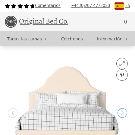
Comentarios
+44 (0)207 4772030
ES
0
Todas las camas
+
Colchones
Información
+
Open fu
Pin o