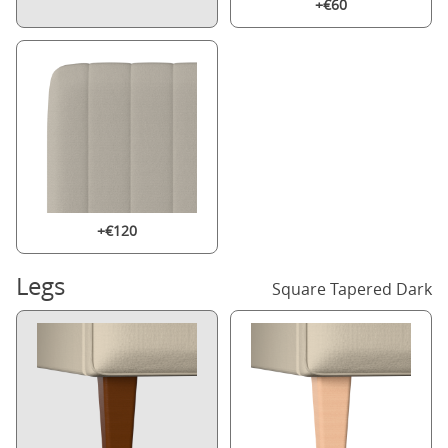
+€60
+€120
Legs
Square Tapered Dark