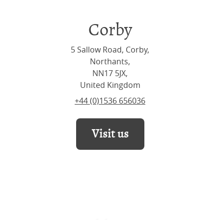
Corby
5 Sallow Road, Corby,
Northants,
NN17 5JX,
United Kingdom
+44 (0)1536 656036
Visit us