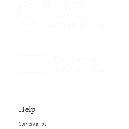
Habla con
nosotros
+44 (0)207 4772030
Escríbenos
sales@obc-uk.net
Help
Comentarios