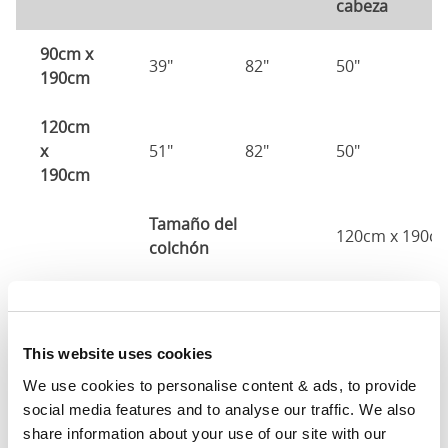
cabeza
p
90cm x
39"
82"
50"
2
190cm
120cm
x
51"
82"
50"
2
190cm
Tamaño del
120cm x 190c
colchón
135cm
x
57"
82"
50"
2
190cm
This website uses cookies
We use cookies to personalise content & ads, to provide 
140cm
social media features and to analyse our traffic. We also 
X
59"
85"
50"
2
share information about your use of our site with our 
200cm