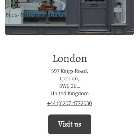
London
597 Kings Road,
London,
SW6 2EL,
United Kingdom
+44 (0)207 4772030
Visit us