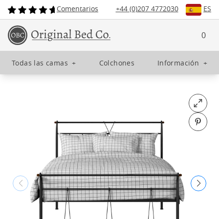
Comentarios
+44 (0)207 4772030
ES
0
Todas las camas
+
Colchones
Información
+
Open fu
Pin o