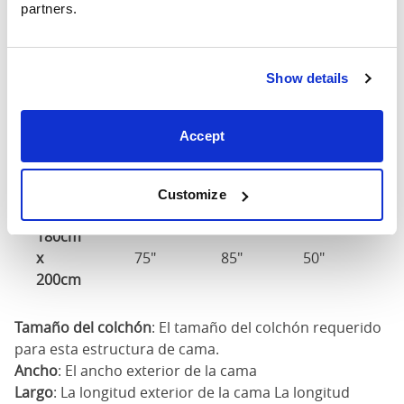
partners.
150cm
63"
85"
50"
2
Show details
Tamaño del
150cm x 200c
colchón
Accept
160cm
X
67"
85"
50"
2
200cm
Customize
180cm
x
75"
85"
50"
2
200cm
Tamaño del colchón
: El tamaño del colchón requerido
para esta estructura de cama.
Ancho
: El ancho exterior de la cama
Largo
: La longitud exterior de la cama La longitud