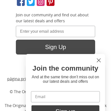
Join our community and find out about
our latest deals and offers
Sign Up
Join the community
Hi
Close
You're visiting us from United
And at the same time don't miss out on
página principal
/ Productos /
Camas
/
Forja
/ Pellini
our latest deals and offers
States. Would you like to visit
our United States website?
© The Original Bedstead Co. (2026) Company No.
03662796 VAT No. 726 3896 02
United States Shop
The Original Bed Co.
is rated
4.8
stars by Reviews.co.uk