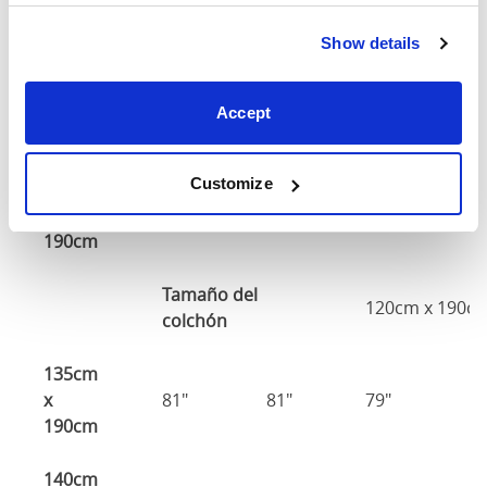
Altura
A
Tamaño
Ancho
Largo
de la
d
Show details
cabeza
p
90cm x
Accept
81"
81"
79"
7
190cm
Customize
120cm
x
81"
81"
79"
7
190cm
Tamaño del
120cm x 190c
colchón
135cm
x
81"
81"
79"
7
190cm
140cm