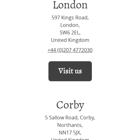
London
597 Kings Road,
London,
SW6 2EL,
United Kingdom
+44 (0)207 4772030
Visit us
Corby
5 Sallow Road, Corby,
Northants,
NN17 5JX,