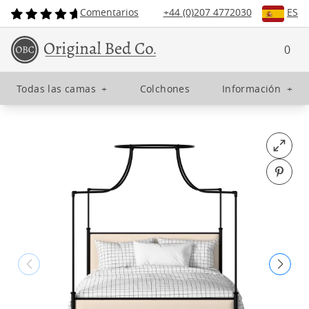
Comentarios
+44 (0)207 4772030
ES
0
Todas las camas
+
Colchones
Información
+
Open fu
Pin o