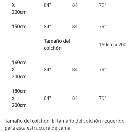
X
84"
84"
79"
7
200cm
150cm
84"
84"
79"
7
Tamaño del
150cm x 200c
colchón
160cm
X
84"
84"
79"
7
200cm
180cm
x
84"
84"
79"
7
200cm
Tamaño del colchón
: El tamaño del colchón requerido
para esta estructura de cama.