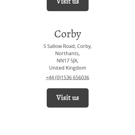
Visit us
Corby
5 Sallow Road, Corby,
Northants,
NN17 5JX,
United Kingdom
+44 (0)1536 656036
Visit us