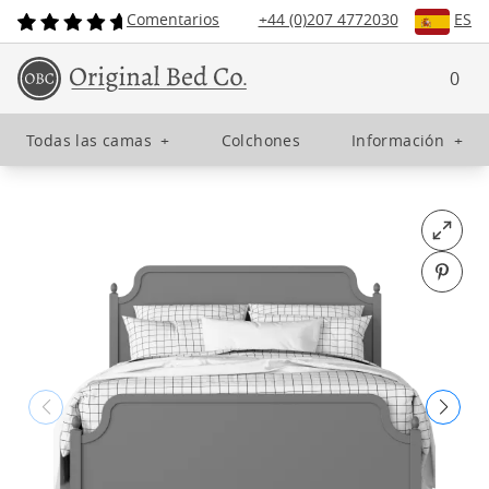
Comentarios
+44 (0)207 4772030
ES
0
Todas las camas
+
Colchones
Información
+
Open fu
Pin o