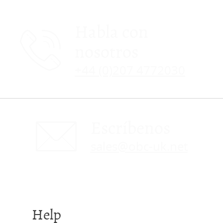
Habla con
nosotros
+44 (0)207 4772030
Escríbenos
sales@obc-uk.net
Help