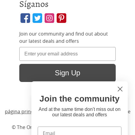
Síganos
Join our community and find out about
our latest deals and offers
Sign Up
Join the community
Hi
Close
You're visiting us from United
And at the same time don't miss out on
página principal
/ Productos /
Camas
/
Madera
/ Bronte
our latest deals and offers
States. Would you like to visit
our United States website?
© The Original Bedstead Co. (2026) Company No.
03662796 VAT No. 726 3896 02