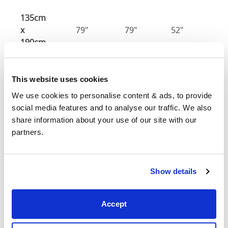
135cm
x
79"
79"
52"
2
190cm
140cm
X
83"
83"
52"
2
This website uses cookies
200cm
We use cookies to personalise content & ads, to provide 
social media features and to analyse our traffic. We also 
150cm
83"
83"
52"
2
share information about your use of our site with our 
partners.
Tamaño del
150cm x 200c
colchón
Show details
160cm
X
83"
83"
52"
2
200cm
Accept