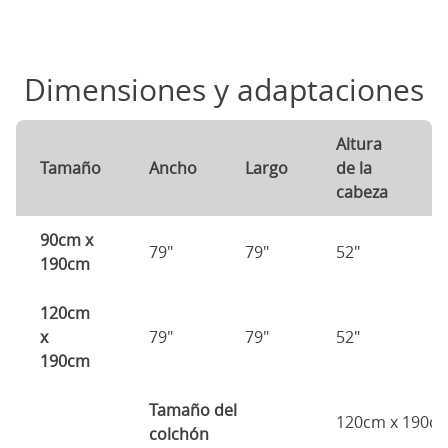
Dimensiones y adaptaciones
Altura
A
Tamaño
Ancho
Largo
de la
d
cabeza
p
90cm x
79"
79"
52"
2
190cm
120cm
x
79"
79"
52"
2
190cm
Tamaño del
120cm x 190c
colchón