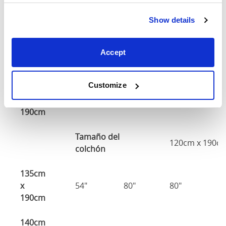
Altura
A
Tamaño
Ancho
Largo
de la
d
Show details
cabeza
p
90cm x
Accept
36"
80"
80"
8
190cm
Customize
120cm
x
48"
80"
80"
8
190cm
Tamaño del
120cm x 190c
colchón
135cm
x
54"
80"
80"
8
190cm
140cm