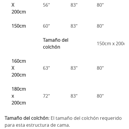
X
56"
83"
80"
8
200cm
150cm
60"
83"
80"
8
Tamaño del
150cm x 200c
colchón
160cm
X
63"
83"
80"
8
200cm
180cm
x
72"
83"
80"
8
200cm
Tamaño del colchón
: El tamaño del colchón requerido
para esta estructura de cama.