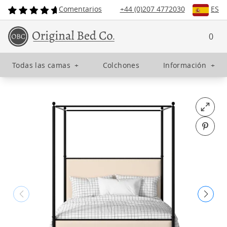
Comentarios
+44 (0)207 4772030
ES
0
Todas las camas
+
Colchones
Información
+
Open fu
Pin o