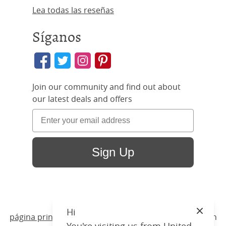
Lea todas las reseñas
Síganos
Join our community and find out about
our latest deals and offers
Sign Up
Hi
Close
página principal
/ Productos /
Camas
/
Madera
/ Larkin