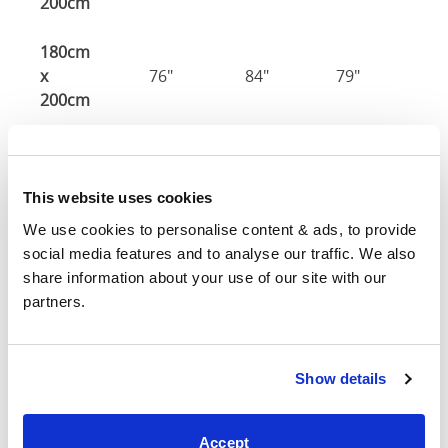
200cm
180cm
x
76"
84"
79"
7
200cm
Tamaño del colchón
: El tamaño del colchón requerido
para esta estructura de cama.
This website uses cookies
Ancho
: El ancho exterior de la cama
Largo
: La longitud exterior de la cama La longitud
We use cookies to personalise content & ads, to provide 
exterior de la cama
social media features and to analyse our traffic. We also 
Altura de la cabeza
: La altura máxima de la cabecera
share information about your use of our site with our 
del marco de la cama
partners.
Altura del pie
: La altura máxima de la pie del marco de
la cama
Show details
Estas dimensiones son las dimensiones exteriores del
marco de la cama. Puede haber una variación de hasta
una pulgada en las dimensiones indicadas aquí.
Accept