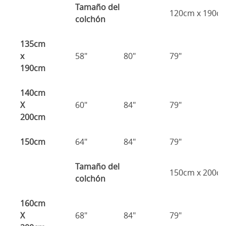
Tamaño del
120cm x 190c
colchón
135cm
x
58"
80"
79"
7
190cm
140cm
X
60"
84"
79"
7
200cm
150cm
64"
84"
79"
7
Tamaño del
150cm x 200c
colchón
160cm
X
68"
84"
79"
7