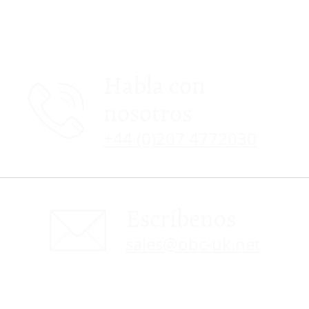
Habla con
nosotros
+44 (0)207 4772030
Escríbenos
sales@obc-uk.net