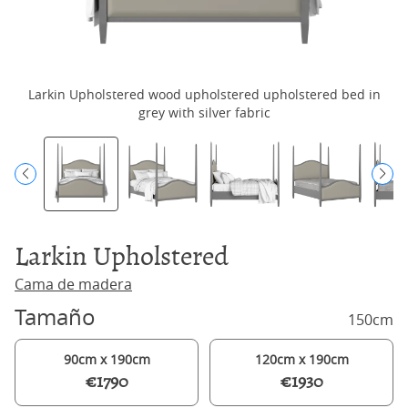
Larkin Upholstered wood upholstered upholstered bed in
L
grey with silver fabric
Larkin Upholstered
Cama de madera
Tamaño
150cm
90cm x 190cm
120cm x 190cm
€1790
€1930