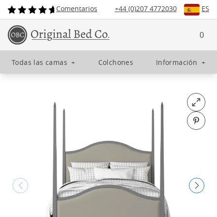
Comentarios
+44 (0)207 4772030
ES
0
Todas las camas
+
Colchones
Información
+
Open fu
Pin o