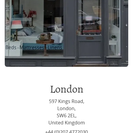
London
597 Kings Road,
London,
SW6 2EL,
United Kingdom
+44 (0)207 4772030