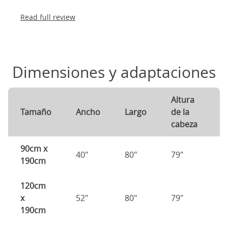
Read full review
Dimensiones y adaptaciones
Altura
A
Tamaño
Ancho
Largo
de la
d
cabeza
p
90cm x
40"
80"
79"
7
190cm
120cm
x
52"
80"
79"
7
190cm