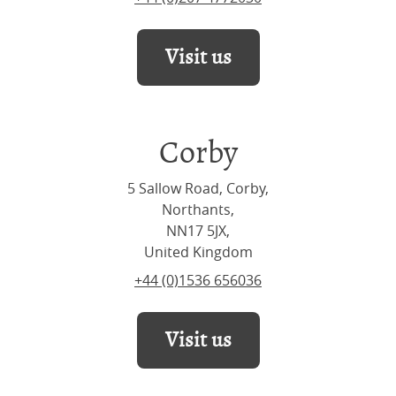
Visit us
Corby
5 Sallow Road, Corby,
Northants,
NN17 5JX,
United Kingdom
+44 (0)1536 656036
Visit us