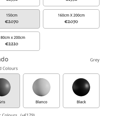
150cm
160cm X 200cm
€2070
€2070
180cm x 200cm
€2210
ado
Grey
d Colours
Shelley Upholstered wood upholstered bed in grey with silver fabri
ris
Blanco
Black
r Colours (+€179)