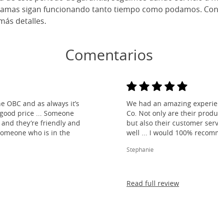
camas sigan funcionando tanto tiempo como podamos. Cons
más detalles.
Comentarios
e OBC and as always it’s
We had an amazing experien
 good price ... Someone
Co. Not only are their produ
and they’re friendly and
but also their customer ser
 someone who is in the
well ... I would 100% reco
Stephanie
Read full review