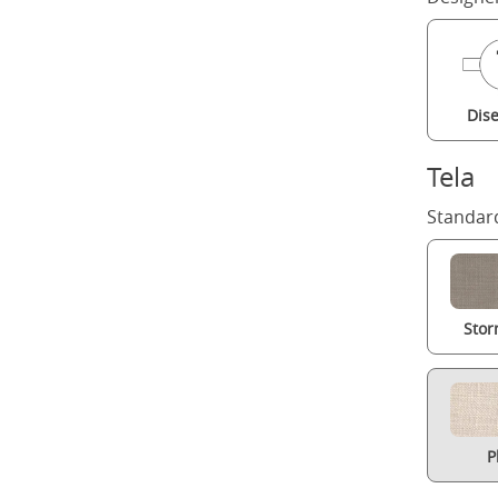
Dis
Tela
Standard
Stor
P