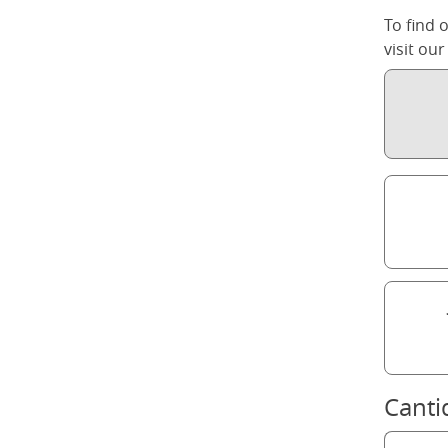
To find 
visit ou
Canti