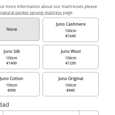
out more information about our mattresses please
r
natural pocket sprung mattress
page.
Juno Cashmere
None
150cm
€1640
Juno Silk
Juno Wool
150cm
150cm
€1400
€1230
Juno Cotton
Juno Original
150cm
150cm
€990
€940
dad