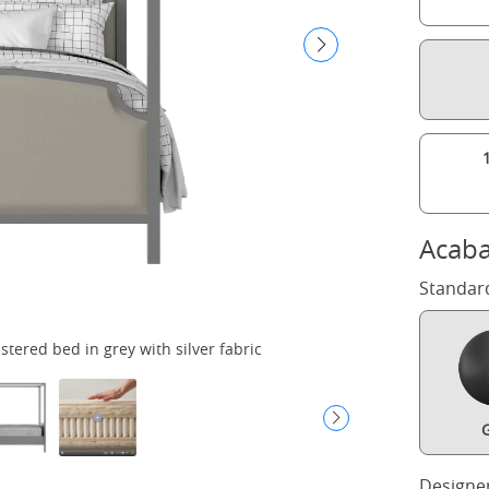
Acab
Standar
ered bed in grey with silver fabric
G
Designe