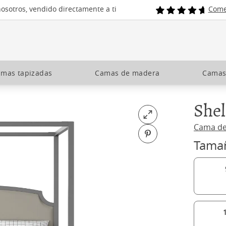
osotros, vendido directamente a ti
Come
mas tapizadas
Camas de madera
Camas
Shel
Open fullscreen
Cama d
Pin on Pinterest
Tama