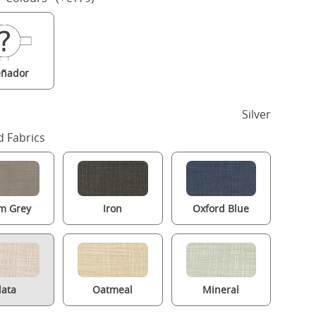
eñador
Silver
 Fabrics
m Grey
Iron
Oxford Blue
lata
Oatmeal
Mineral