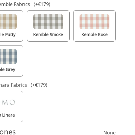
mble Fabrics (+€179)
e Putty
Kemble Smoke
Kemble Rose
le Grey
nara Fabrics (+€179)
 Linara
hones
None