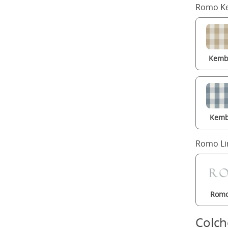
Romo Ke
Kembl
Kemb
Romo Li
Romo
Colc