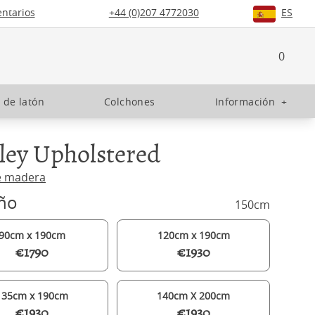
ntarios
+44 (0)207 4772030
ES
0
 de latón
Colchones
Información
+
ley Upholstered
e madera
ño
150cm
90cm x 190cm
120cm x 190cm
€1790
€1930
135cm x 190cm
140cm X 200cm
€1930
€1930