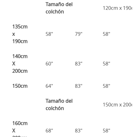
Tamaño del
120cm x 190c
colchón
135cm
x
58"
79"
58"
1
190cm
140cm
X
60"
83"
58"
1
200cm
150cm
64"
83"
58"
1
Tamaño del
150cm x 200c
colchón
160cm
X
68"
83"
58"
1