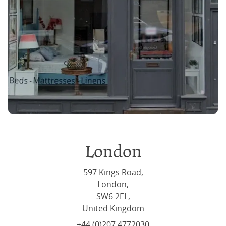
London
597 Kings Road,
London,
SW6 2EL,
United Kingdom
+44 (0)207 4772030