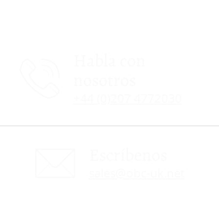
Habla con
nosotros
+44 (0)207 4772030
Escríbenos
sales@obc-uk.net