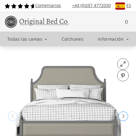
Comentarios
+44 (0)207 4772030
ES
0
Todas las camas
+
Colchones
Información
+
Open fu
Pin o