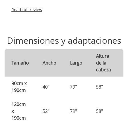
Read full review
Dimensiones y adaptaciones
Altura
A
Tamaño
Ancho
Largo
de la
d
cabeza
p
90cm x
40"
79"
58"
1
190cm
120cm
x
52"
79"
58"
1
190cm