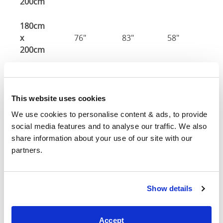
200cm
180cm
x
76"
83"
58"
1
200cm
Tamaño del colchón
: El tamaño del colchón requerido
para esta estructura de cama.
This website uses cookies
Ancho
: El ancho exterior de la cama
Largo
: La longitud exterior de la cama La longitud
We use cookies to personalise content & ads, to provide 
exterior de la cama
social media features and to analyse our traffic. We also 
Altura de la cabeza
: La altura máxima de la cabecera
share information about your use of our site with our 
del marco de la cama
partners.
Altura del pie
: La altura máxima de la pie del marco de
la cama
Show details
Estas dimensiones son las dimensiones exteriores del
marco de la cama. Puede haber una variación de hasta
una pulgada en las dimensiones indicadas aquí.
Accept