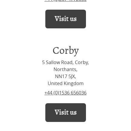
Visit us
Corby
5 Sallow Road, Corby,
Northants,
NN17 5JX,
United Kingdom
+44 (0)1536 656036
Visit us