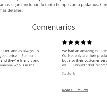
camas sigan funcionando tanto tiempo como podamos. Cons
más detalles.
Comentarios
e OBC and as always it’s
We had an amazing experien
 good price ... Someone
Co. Not only are their produ
and they’re friendly and
but also their customer ser
 someone who is in the
well ... I would 100% reco
Stephanie
Read full review