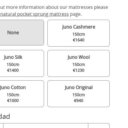
out more information about our mattresses please
r
natural pocket sprung mattress
page.
Juno Cashmere
None
150cm
€1640
Juno Silk
Juno Wool
150cm
150cm
€1400
€1230
Juno Cotton
Juno Original
150cm
150cm
€1000
€940
dad