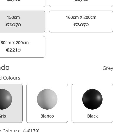
150cm
160cm X 200cm
€2070
€2070
180cm x 200cm
€2210
ado
Grey
d Colours
Austin Upholstered wood upholstered bed in grey with silver fabri
ris
Blanco
Black
r Colours (+€179)