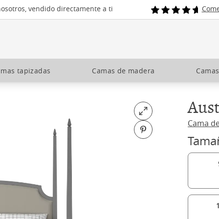
osotros, vendido directamente a ti
Come
mas tapizadas
Camas de madera
Camas
Aust
Open fullscreen
Cama d
Pin on Pinterest
Tama