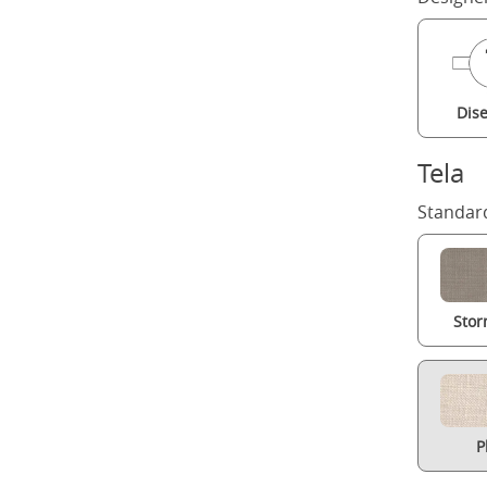
Dis
Tela
Standard
Stor
P