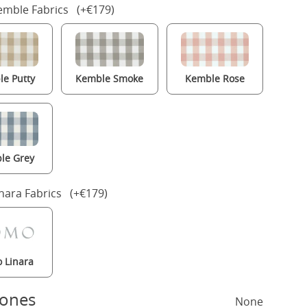
mble Fabrics (+€179)
e Putty
Kemble Smoke
Kemble Rose
le Grey
nara Fabrics (+€179)
 Linara
hones
None