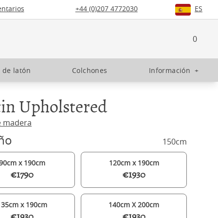
ntarios
+44 (0)207 4772030
ES
0
 de latón
Colchones
Información
+
in Upholstered
e madera
ño
150cm
90cm x 190cm
120cm x 190cm
€1790
€1930
135cm x 190cm
140cm X 200cm
€1930
€1930