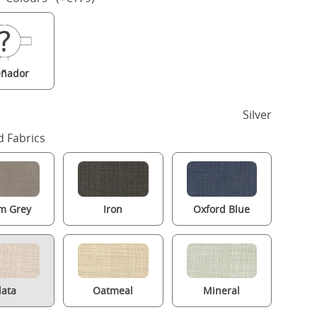
eñador
Silver
 Fabrics
m Grey
Iron
Oxford Blue
lata
Oatmeal
Mineral