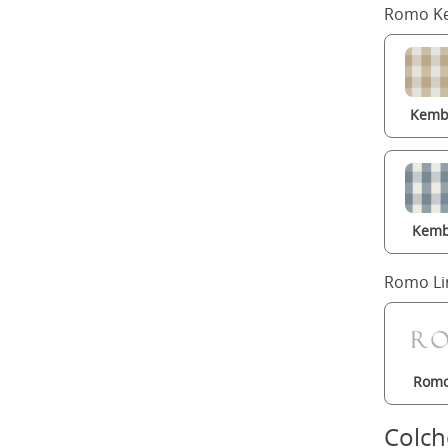
Romo Ke
Kembl
Kemb
Romo Li
Romo
Colc