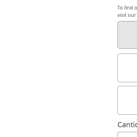
To find 
visit ou
Canti