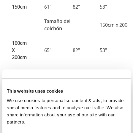
150cm
61"
82"
53"
2
Tamaño del
150cm x 200c
colchón
160cm
X
65"
82"
53"
2
200cm
180cm
x
73"
82"
53"
2
200cm
This website uses cookies
We use cookies to personalise content & ads, to provide 
Tamaño del colchón
: El tamaño del colchón requerido
social media features and to analyse our traffic. We also 
para esta estructura de cama.
share information about your use of our site with our 
Ancho
: El ancho exterior de la cama
partners.
Largo
: La longitud exterior de la cama La longitud
exterior de la cama