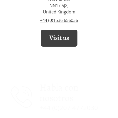
NN17 5JX,
United Kingdom
+44 (0)1536 656036
Visit us
Habla con
nosotros
+44 (0)207 4772030