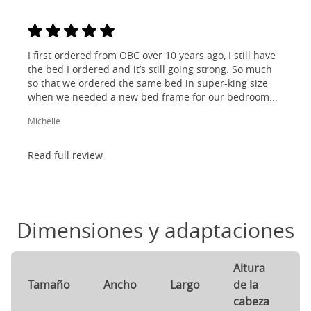
I first ordered from OBC over 10 years ago, I still have
the bed I ordered and it’s still going strong. So much
so that we ordered the same bed in super-king size
when we needed a new bed frame for our bedroom...
Michelle
Read full review
Dimensiones y adaptaciones
Altura
A
Tamaño
Ancho
Largo
de la
d
cabeza
p