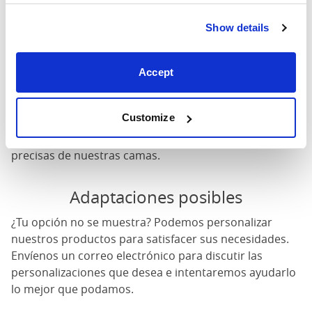
Altura de la cabeza
: La altura máxima de la cabecera
del marco de la cama
Show details
Altura del pie
: La altura máxima de la pie del marco de
la cama
Accept
Estas dimensiones son las dimensiones exteriores del
marco de la cama. Puede haber una variación de hasta
Customize
una pulgada en las dimensiones indicadas aquí.
Póngase en contacto para conocer las dimensiones
precisas de nuestras camas.
Adaptaciones posibles
¿Tu opción no se muestra? Podemos personalizar
nuestros productos para satisfacer sus necesidades.
Envíenos un correo electrónico para discutir las
personalizaciones que desea e intentaremos ayudarlo
lo mejor que podamos.