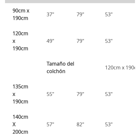
90cm x
37"
79"
53"
2
190cm
120cm
x
49"
79"
53"
2
190cm
Tamaño del
120cm x 190c
colchón
135cm
x
55"
79"
53"
2
190cm
140cm
X
57"
82"
53"
2
200cm