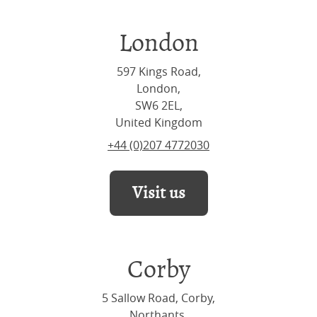
London
597 Kings Road,
London,
SW6 2EL,
United Kingdom
+44 (0)207 4772030
Visit us
Corby
5 Sallow Road, Corby,
Northants,