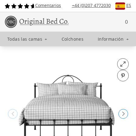
Comentarios
+44 (0)207 4772030
ES
0
Todas las camas
+
Colchones
Información
+
Open fu
Pin o