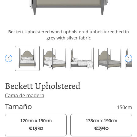
Beckett Upholstered wood upholstered upholstered bed in
Be
grey with silver fabric
Beckett Upholstered
Cama de madera
Tamaño
150cm
120cm x 190cm
135cm x 190cm
€1930
€1930