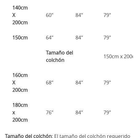
140cm
X
60"
84"
79"
7
200cm
150cm
64"
84"
79"
7
Tamaño del
150cm x 200c
colchón
160cm
X
68"
84"
79"
7
200cm
180cm
x
76"
84"
79"
7
200cm
Tamaño del colchón
: El tamaño del colchón requerido