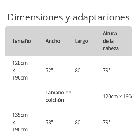
Dimensiones y adaptaciones
Altura
A
Tamaño
Ancho
Largo
de la
d
cabeza
p
120cm
x
52"
80"
79"
7
190cm
Tamaño del
120cm x 190c
colchón
135cm
x
58"
80"
79"
7
190cm