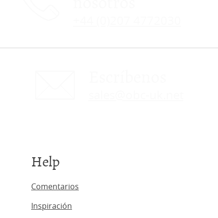
nosotros
+44 (0)207 4772030
Escríbenos
sales@obc-uk.net
Help
Comentarios
Inspiración