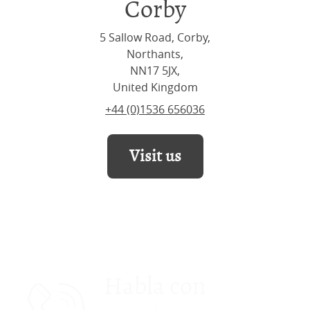
Corby
5 Sallow Road, Corby,
Northants,
NN17 5JX,
United Kingdom
+44 (0)1536 656036
Visit us
Habla con