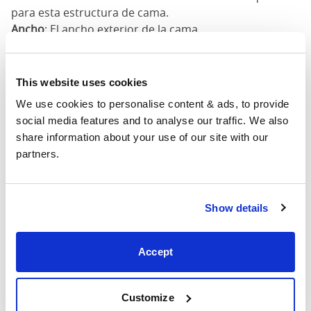
para esta estructura de cama.
Ancho
: El ancho exterior de la cama
Largo
: La longitud exterior de la cama La longitud
exterior de la cama
Altura de la cabeza
: La altura máxima de la cabecera
This website uses cookies
del marco de la cama
We use cookies to personalise content & ads, to provide 
Altura del pie
: La altura máxima de la pie del marco de
social media features and to analyse our traffic. We also 
la cama
share information about your use of our site with our 
partners.
Estas dimensiones son las dimensiones exteriores del
marco de la cama. Puede haber una variación de hasta
una pulgada en las dimensiones indicadas aquí.
Póngase en contacto para conocer las dimensiones
Show details
precisas de nuestras camas.
Accept
Acabado
Customize
Nuestro acabado estándar para la madera es cereza