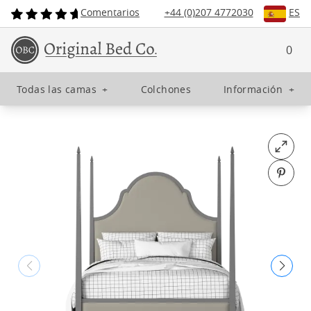
Comentarios
+44 (0)207 4772030
ES
0
Todas las camas
+
Colchones
Información
+
Open fu
Pin o