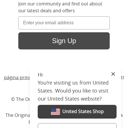
Join our community and find out about
our latest deals and offers
Sign Up
Hi
Close
página principal
/ Productos /
Camas
/
Madera
/ Beckett
You're visiting us from United
Upholstered
States. Would you like to visit
our United States website?
© The Original Bedstead Co. (2026) Company No.
03662796 VAT No. 726 3896 02
United States Shop
The Original Bed Co.
is rated
4.8
stars by Reviews.co.uk
based on
2274
merchant reviews