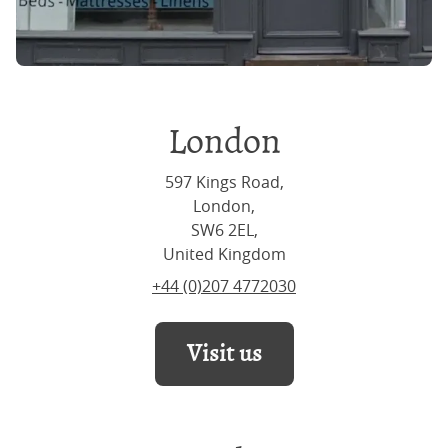
London
597 Kings Road,
London,
SW6 2EL,
United Kingdom
+44 (0)207 4772030
Visit us