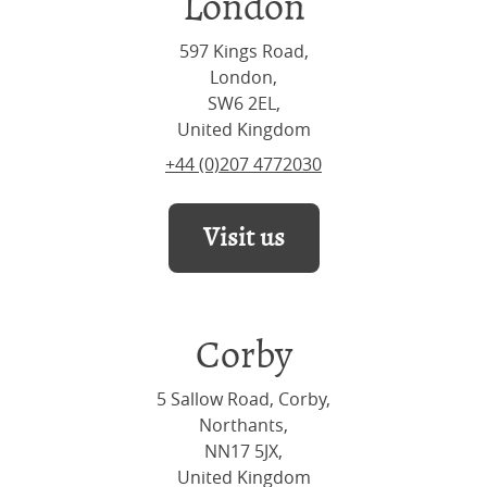
London
597 Kings Road,
London,
SW6 2EL,
United Kingdom
+44 (0)207 4772030
Visit us
Corby
5 Sallow Road, Corby,
Northants,
NN17 5JX,
United Kingdom