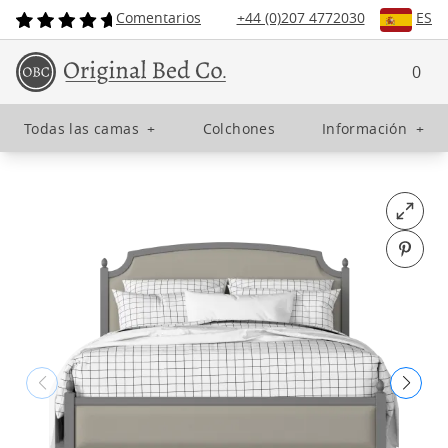
Comentarios
+44 (0)207 4772030
ES
0
Todas las camas
+
Colchones
Información
+
Open fu
Pin o