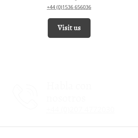
+44 (0)1536 656036
Visit us
Habla con
nosotros
+44 (0)207 4772030