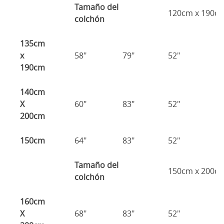
Tamaño del
120cm x 190c
colchón
135cm
x
58"
79"
52"
1
190cm
140cm
X
60"
83"
52"
1
200cm
150cm
64"
83"
52"
1
Tamaño del
150cm x 200c
colchón
160cm
X
68"
83"
52"
1