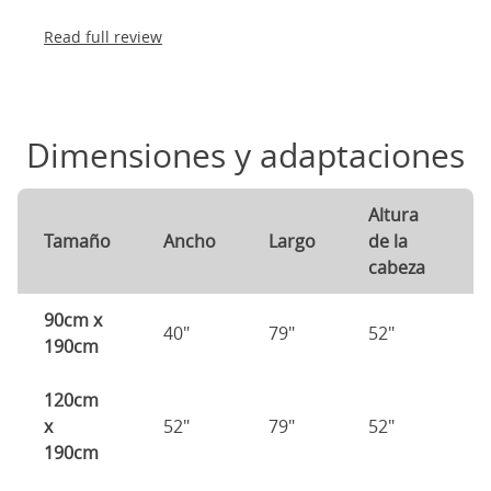
Read full review
Dimensiones y adaptaciones
Altura
A
Tamaño
Ancho
Largo
de la
d
cabeza
p
90cm x
40"
79"
52"
1
190cm
120cm
x
52"
79"
52"
1
190cm