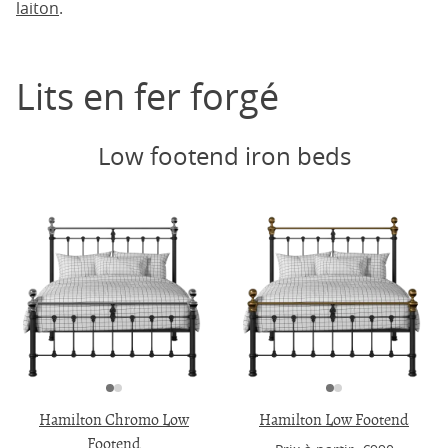
laiton
.
Lits en fer forgé
Low footend iron beds
Hamilton Chromo Low
Hamilton Low Footend
Footend