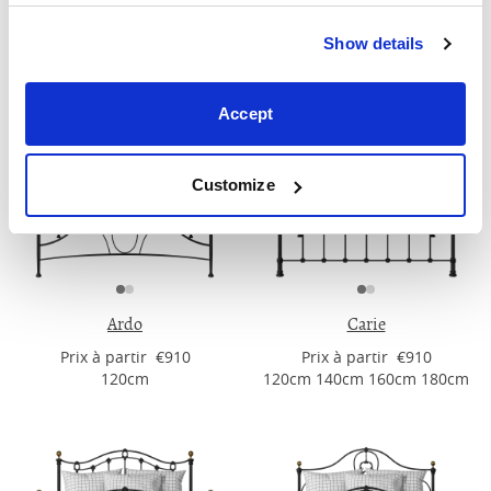
Prix ​​à partir €990
Prix ​​à partir €990
90cm 120cm 140cm 160cm
90cm 120cm 140cm 160cm
Show details
180cm
180cm
Accept
Customize
Ardo
Carie
Prix ​​à partir €910
Prix ​​à partir €910
120cm
120cm 140cm 160cm 180cm