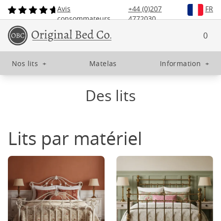
Avis
+44 (0)207
FR
consommateurs
4772030
0
Nos lits
+
Matelas
Information
+
Des lits
Lits par matériel