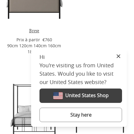
Brest
Prix ​​à partir €760
90cm 120cm 140cm 160cm
180cm
Hi
Close
You're visiting us from United
Modern iron beds
States. Would you like to visit
our United States website?
United States Shop
Stay here