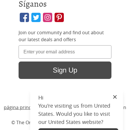
Síganos
Join our community and find out about
our latest deals and offers
Sign Up
Hi
Close
You're visiting us from United
página principal
/ Productos /
Camas
/
Madera
/ Warton
States. Would you like to visit
our United States website?
© The Original Bedstead Co. (2026) Company No.
03662796 VAT No. 726 3896 02