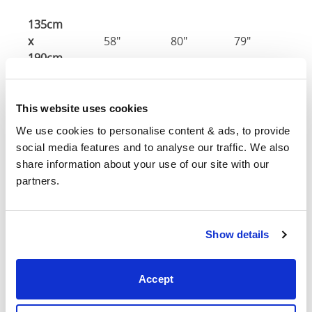
135cm
x
58"
80"
79"
7
190cm
140cm
X
60"
84"
79"
7
This website uses cookies
200cm
We use cookies to personalise content & ads, to provide 
social media features and to analyse our traffic. We also 
150cm
64"
84"
79"
7
share information about your use of our site with our 
partners.
Tamaño del
150cm x 200c
colchón
Show details
160cm
X
68"
84"
79"
7
200cm
Accept