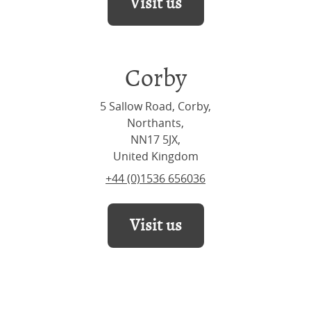
Visit us
Corby
5 Sallow Road, Corby,
Northants,
NN17 5JX,
United Kingdom
+44 (0)1536 656036
Visit us