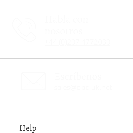
Habla con
nosotros
+44 (0)207 4772030
Escríbenos
sales@obc-uk.net
Help