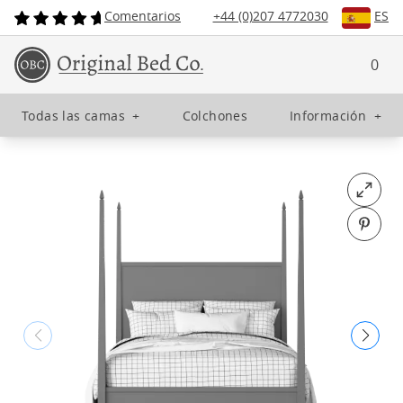
Comentarios
+44 (0)207 4772030
ES
0
Todas las camas
+
Colchones
Información
+
Open fu
Pin o