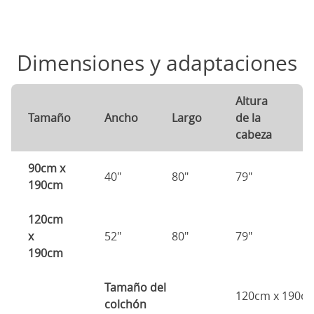
Dimensiones y adaptaciones
Altura
A
Tamaño
Ancho
Largo
de la
d
cabeza
p
90cm x
40"
80"
79"
7
190cm
120cm
x
52"
80"
79"
7
190cm
Tamaño del
120cm x 190c
colchón