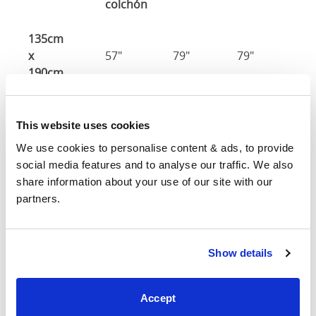
colchón
135cm
x
57"
79"
79"
7
190cm
140cm
X
59"
83"
79"
7
This website uses cookies
200cm
We use cookies to personalise content & ads, to provide 
social media features and to analyse our traffic. We also 
150cm
63"
83"
79"
7
share information about your use of our site with our 
partners.
Tamaño del
150cm x 200c
colchón
Show details
160cm
X
67"
83"
79"
7
200cm
Accept