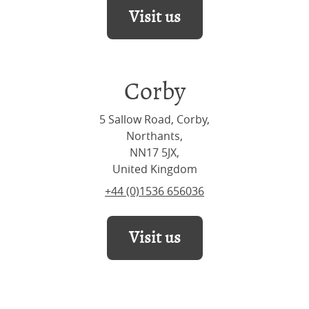
Visit us
Corby
5 Sallow Road, Corby,
Northants,
NN17 5JX,
United Kingdom
+44 (0)1536 656036
Visit us