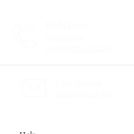
Habla con
nosotros
+44 (0)207 4772030
Escríbenos
sales@obc-uk.net