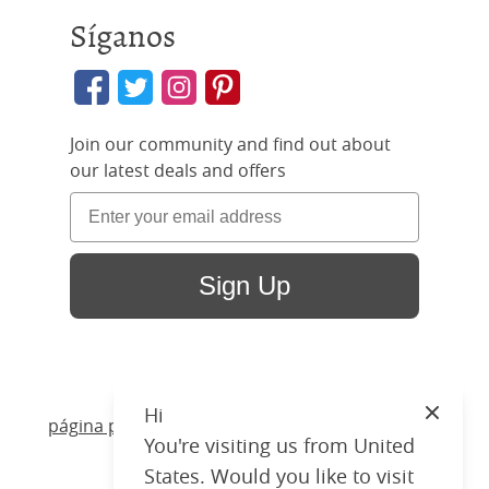
Síganos
Join our community and find out about
our latest deals and offers
Sign Up
Hi
Close
página principal
/ Productos /
Camas
/
Madera
/
You're visiting us from United
Coleridge Slim
States. Would you like to visit