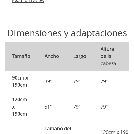
Read full review
Dimensiones y adaptaciones
Altura
A
Tamaño
Ancho
Largo
de la
d
cabeza
p
90cm x
39"
79"
79"
7
190cm
120cm
x
51"
79"
79"
7
190cm
Tamaño del
120cm x 190c