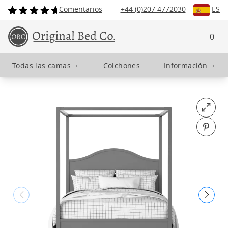
Comentarios
+44 (0)207 4772030
ES
0
Todas las camas
+
Colchones
Información
+
Open fu
Pin o