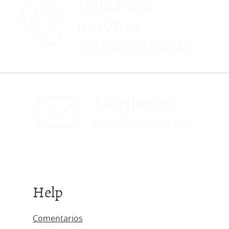
Habla con
nosotros
+44 (0)207 4772030
Escríbenos
sales@obc-uk.net
Help
Comentarios