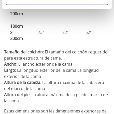
160cm
X
65"
82"
52"
3
200cm
180cm
x
73"
82"
52"
3
200cm
Tamaño del colchón
: El tamaño del colchón requerido
para esta estructura de cama.
Ancho
: El ancho exterior de la cama
Largo
: La longitud exterior de la cama La longitud
exterior de la cama
Altura de la cabeza
: La altura máxima de la cabecera
del marco de la cama
Altura del pie
: La altura máxima de la pie del marco de
la cama
Estas dimensiones son las dimensiones exteriores del