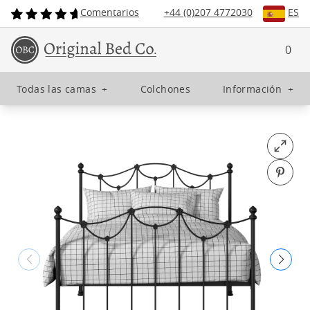
Comentarios
+44 (0)207 4772030
ES
0
Todas las camas
+
Colchones
Información
+
Open fu
Pin o