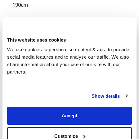
190cm
Tamaño del
120cm x 190c
colchón
This website uses cookies
135cm
We use cookies to personalise content & ads, to provide 
x
55"
79"
52"
3
social media features and to analyse our traffic. We also 
190cm
share information about your use of our site with our 
partners.
140cm
X
57"
82"
52"
3
200cm
Show details
150cm
61"
82"
52"
3
Accept
Tamaño del
150cm x 200c
colchón
Customize