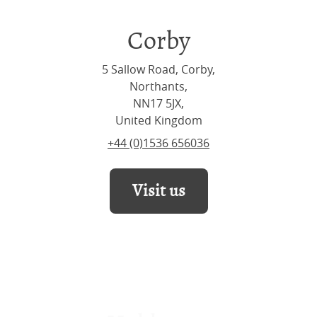
Corby
5 Sallow Road, Corby,
Northants,
NN17 5JX,
United Kingdom
+44 (0)1536 656036
Visit us