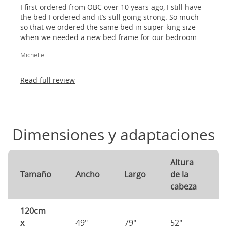
I first ordered from OBC over 10 years ago, I still have
the bed I ordered and it’s still going strong. So much
so that we ordered the same bed in super-king size
when we needed a new bed frame for our bedroom...
Michelle
Read full review
Dimensiones y adaptaciones
Altura
A
Tamaño
Ancho
Largo
de la
d
cabeza
p
120cm
x
49"
79"
52"
3