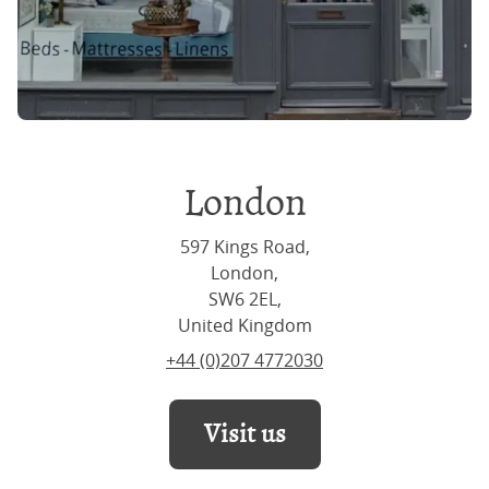
London
597 Kings Road,
London,
SW6 2EL,
United Kingdom
+44 (0)207 4772030
Visit us