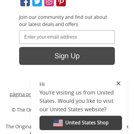
Join our community and find out about
our latest deals and offers
Sign Up
Hi
Close
You're visiting us from United
página principal
/ Productos /
Camas
/
Forja
/ Carie
States. Would you like to visit
our United States website?
© The Original Bedstead Co. (2026) Company No.
03662796 VAT No. 726 3896 02
United States Shop
The Original Bed Co.
is rated
4.8
stars by Reviews.co.uk
based on
2274
merchant reviews