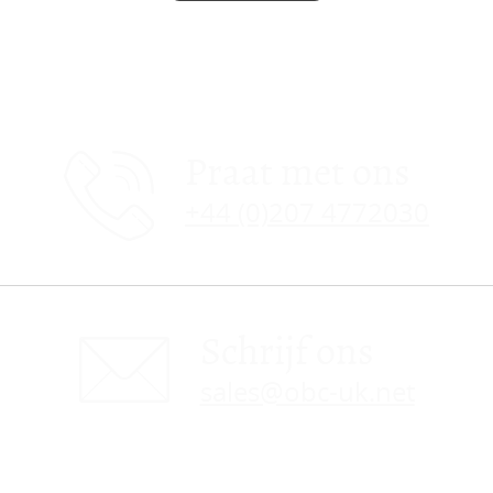
Praat met ons
+44 (0)207 4772030
Schrijf ons
sales@obc-uk.net