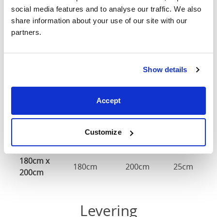
social media features and to analyse our traffic. We also 
90cm X
share information about your use of our site with our 
90cm
200cm
25cm
200cm
partners.
120cm X
120cm
200cm
25cm
200cm
Show details
140cm X
140cm
200cm
25cm
Accept
200cm
160cm X
160cm
200cm
25cm
Customize
200cm
180cm x
180cm
200cm
25cm
200cm
Levering