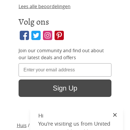
Lees alle beoordelingen
Volg ons
Join our community and find out about
our latest deals and offers
Sign Up
Hi
Close
You're visiting us from United
Huis
/ Producten /
Matrassen
/ Juno Original