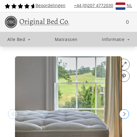
Beoordelingen
+44 (0)207 4772030
NL
0
Alle Bed
+
Matrassen
Informatie
+
Open fu
Pin o