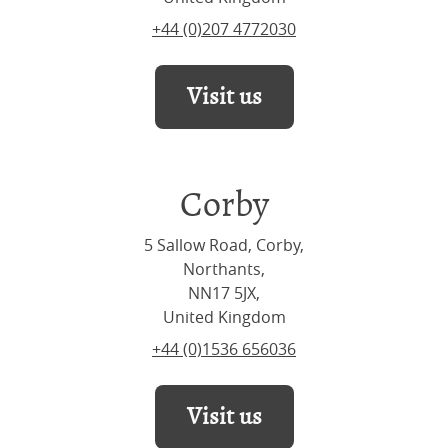
+44 (0)207 4772030
Visit us
Corby
5 Sallow Road, Corby,
Northants,
NN17 5JX,
United Kingdom
+44 (0)1536 656036
Visit us