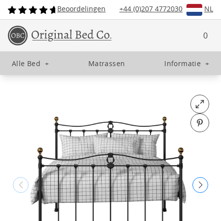
Beoordelingen
+44 (0)207 4772030
NL
0
Alle Bed
+
Matrassen
Informatie
+
Open fu
Pin o