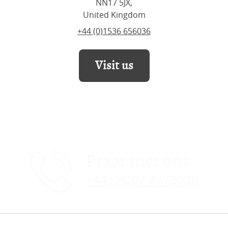
NN17 5JX,
United Kingdom
+44 (0)1536 656036
Visit us
Praat met ons
+44 (0)207 4772030