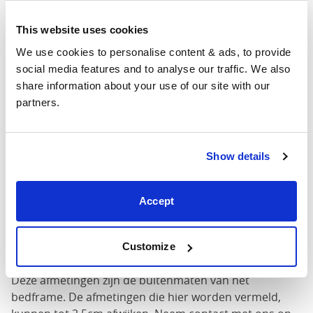
160cm
X
65"
83"
53"
This website uses cookies
200cm
We use cookies to personalise content & ads, to provide 
social media features and to analyse our traffic. We also 
180cm
share information about your use of our site with our 
x
73"
83"
53"
partners.
200cm
Matrasmaat
: De maat matras die nodig is voor dit bed
Show details
Breedte
: De buitenbreedte van het bed
Lengte
: De buitenste lengte van het bed
Hoofd hoogte
: De maximale hoogte van het
Accept
hoofdeinde van het bed
Voet Hoogte
: De maximale hoogte van het
Customize
voeteneinde van het bed
Deze afmetingen zijn de buitenmaten van het
bedframe. De afmetingen die hier worden vermeld,