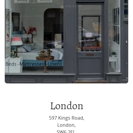
London
597 Kings Road,
London,
SW6 2EL,