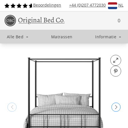
Beoordelingen
+44 (0)207 4772030
NL
0
Alle Bed
+
Matrassen
Informatie
+
Open fu
Pin o