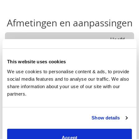
Afmetingen en aanpassingen
Hoofd
Grootte
Breedte
Lengte
hoogte
90cm X
This website uses cookies
36"
82"
88"
200cm
We use cookies to personalise content & ads, to provide 
social media features and to analyse our traffic. We also 
120cm
share information about your use of our site with our 
X
48"
82"
88"
partners.
200cm
140cm
Show details
X
56"
82"
88"
200cm
Accept