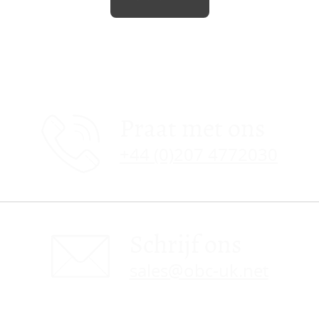
Praat met ons
+44 (0)207 4772030
Schrijf ons
sales@obc-uk.net