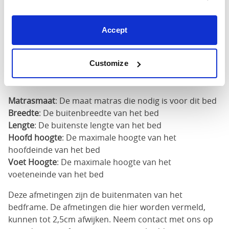
X
64"
87"
50"
200cm
Accept
180cm
x
72"
87"
50"
Customize
200cm
Matrasmaat
: De maat matras die nodig is voor dit bed
Breedte
: De buitenbreedte van het bed
Lengte
: De buitenste lengte van het bed
Hoofd hoogte
: De maximale hoogte van het
hoofdeinde van het bed
Voet Hoogte
: De maximale hoogte van het
voeteneinde van het bed
Deze afmetingen zijn de buitenmaten van het
bedframe. De afmetingen die hier worden vermeld,
kunnen tot 2,5cm afwijken. Neem contact met ons op