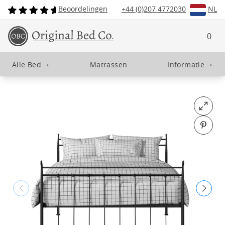
Beoordelingen
+44 (0)207 4772030
NL
0
Alle Bed
+
Matrassen
Informatie
+
Open fu
Pin o