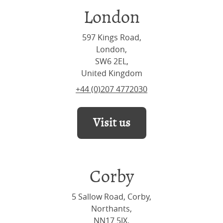
London
597 Kings Road,
London,
SW6 2EL,
United Kingdom
+44 (0)207 4772030
Visit us
Corby
5 Sallow Road, Corby,
Northants,
NN17 5JX,