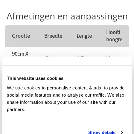
Afmetingen en aanpassingen
Hoofd
Grootte
Breedte
Lengte
hoogte
90cm X
36"
87"
50"
200cm
120cm
This website uses cookies
X
48"
87"
50"
We use cookies to personalise content & ads, to provide 
200cm
social media features and to analyse our traffic. We also 
share information about your use of our site with our 
140cm
partners.
X
56"
87"
50"
200cm
Show details
160cm