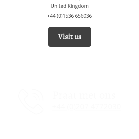
United Kingdom
+44 (0)1536 656036
Visit us
Praat met ons
+44 (0)207 4772030