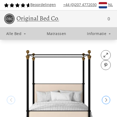
Beoordelingen
+44 (0)207 4772030
NL
0
Alle Bed
+
Matrassen
Informatie
+
Open fu
Pin o