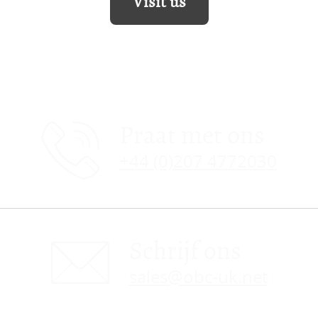
Visit us
Praat met ons
+44 (0)207 4772030
Schrijf ons
sales@obc-uk.net