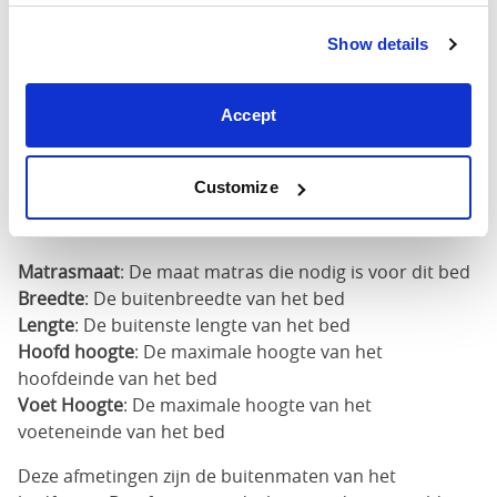
Show details
160cm
X
65"
84"
83"
200cm
Accept
180cm
x
74"
84"
83"
Customize
200cm
Matrasmaat
: De maat matras die nodig is voor dit bed
Breedte
: De buitenbreedte van het bed
Lengte
: De buitenste lengte van het bed
Hoofd hoogte
: De maximale hoogte van het
hoofdeinde van het bed
Voet Hoogte
: De maximale hoogte van het
voeteneinde van het bed
Deze afmetingen zijn de buitenmaten van het