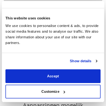
120cm
X
49"
84"
52"
200cm
This website uses cookies
We use cookies to personalise content & ads, to provide 
Matrasmaat
: De maat matras die nodig is voor dit bed
social media features and to analyse our traffic. We also 
Breedte
: De buitenbreedte van het bed
share information about your use of our site with our 
Lengte
: De buitenste lengte van het bed
partners.
Hoofd hoogte
: De maximale hoogte van het
hoofdeinde van het bed
Voet Hoogte
: De maximale hoogte van het
Show details
voeteneinde van het bed
Deze afmetingen zijn de buitenmaten van het
Accept
bedframe. De afmetingen die hier worden vermeld,
kunnen tot 2,5cm afwijken. Neem contact met ons op
voor de juiste afmetingen van onze bedden.
Customize
Aanpassingen mogelijk