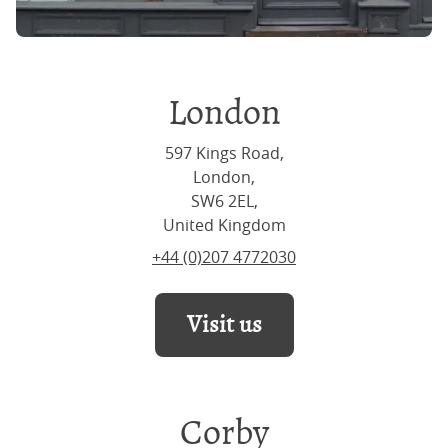
London
597 Kings Road,
London,
SW6 2EL,
United Kingdom
+44 (0)207 4772030
Visit us
Corby