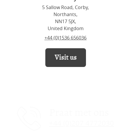
5 Sallow Road, Corby,
Northants,
NN17 5JX,
United Kingdom
+44 (0)1536 656036
Visit us
Praat met ons
+44 (0)207 4772030