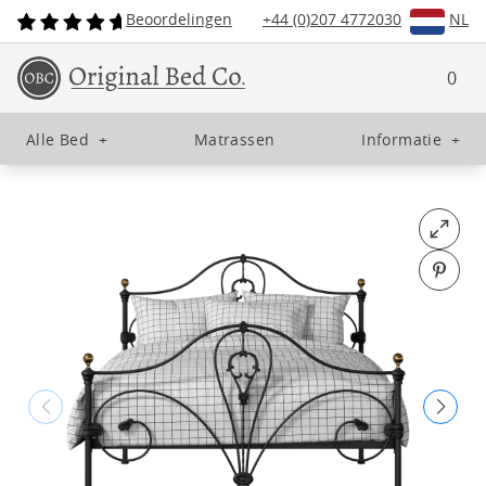
Beoordelingen
+44 (0)207 4772030
NL
0
Alle Bed
+
Matrassen
Informatie
+
Open fu
Pin o