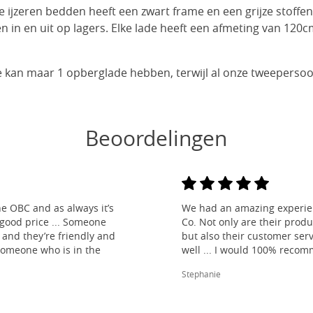
ijzeren bedden heeft een zwart frame en een grijze stoffen 
en in en uit op lagers. Elke lade heeft een afmeting van 120
kan maar 1 opberglade hebben, terwijl al onze tweepers
Beoordelingen
e OBC and as always it’s
We had an amazing experien
 good price ... Someone
Co. Not only are their produ
and they’re friendly and
but also their customer ser
 someone who is in the
well ... I would 100% reco
Stephanie