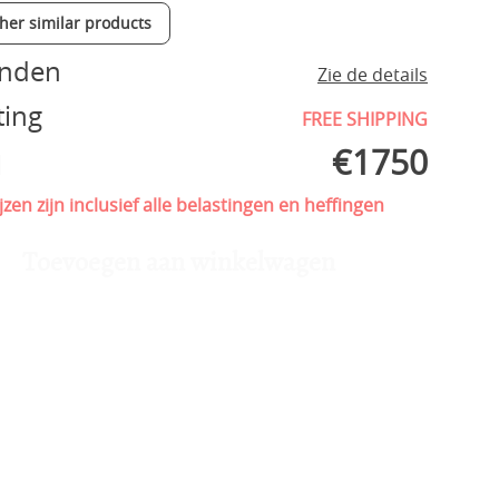
ther similar products
enden
Zie de details
ting
FREE SHIPPING
€
1750
l
jzen zijn inclusief alle belastingen en heffingen
Toevoegen aan winkelwagen