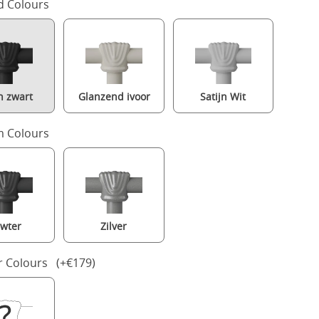
d Colours
jn zwart
Glanzend ivoor
Satijn Wit
 Colours
wter
Zilver
Athalone ijzeren bed in zwart met matras
r Colours (+€179)