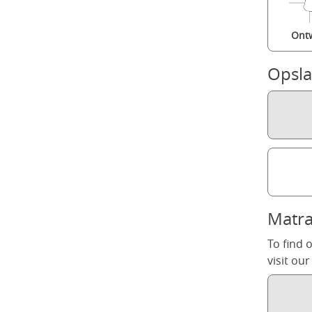
Ont
Opsl
Matr
To find 
visit ou