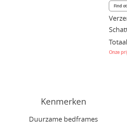
Find o
Verz
Schat
Totaa
Onze pri
Kenmerken
Duurzame bedframes