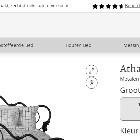
akt, rechtstreeks aan u verkocht
Beoord
stoffeerde Bed
Houten Bed
Messin
Ath
Open fullscreen
Metalen
Pin on Pinterest
Groot
Kleur