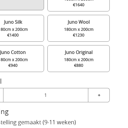
€1640
Juno Silk
Juno Wool
180cm x 200cm
180cm x 200cm
€1400
€1230
Juno Cotton
Juno Original
180cm x 200cm
180cm x 200cm
€940
€880
l
+
ing
telling gemaakt (9-11 weken)