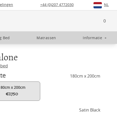
elingen
+44 (0)207 4772030
NL
0
g Bed
Matrassen
Informatie
+
alone
 bed
te
180cm x 200cm
180cm x 200cm
€1750
Satin Black