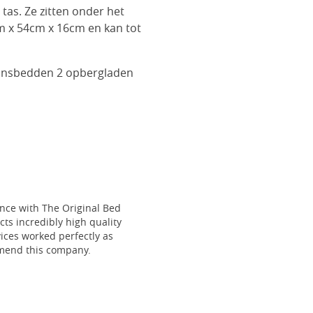
tas. Ze zitten onder het
cm x 54cm x 16cm en kan tot
oonsbedden 2 opbergladen
ce with The Original Bed
cts incredibly high quality
vices worked perfectly as
mmend this company.