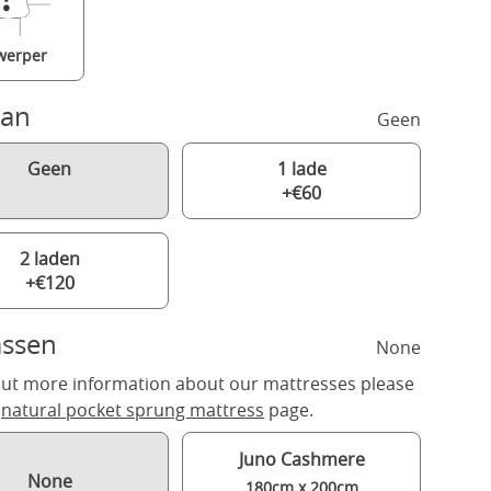
werper
aan
Geen
Geen
1 lade
+€60
2 laden
+€120
assen
None
out more information about our mattresses please
r
natural pocket sprung mattress
page.
Juno Cashmere
None
180cm x 200cm