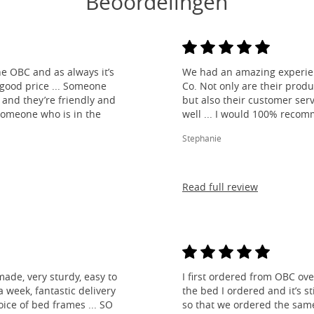
Beoordelingen
e OBC and as always it’s
We had an amazing experien
 good price ... Someone
Co. Not only are their produ
and they’re friendly and
but also their customer ser
 someone who is in the
well ... I would 100% reco
Stephanie
Read full review
made, very sturdy, easy to
I first ordered from OBC over
 week, fantastic delivery
the bed I ordered and it’s s
ice of bed frames ... SO
so that we ordered the same