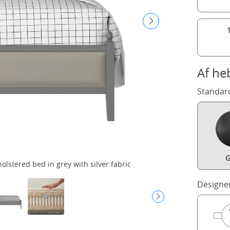
Af he
Standar
G
stered bed in grey with silver fabric
Ru
Designe