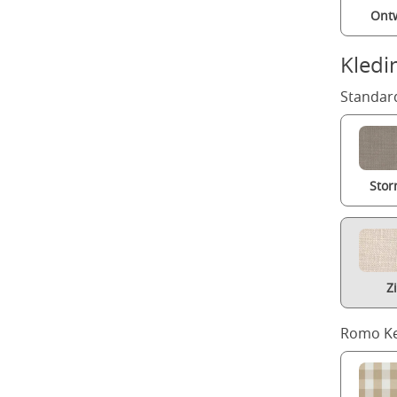
Ont
Kledi
Standard
Stor
Z
Romo Ke