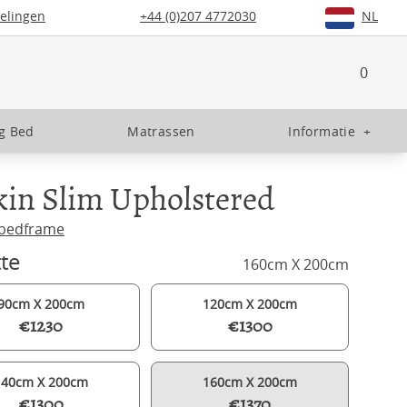
elingen
+44 (0)207 4772030
NL
0
g Bed
Matrassen
Informatie
+
in Slim Upholstered
bedframe
te
160cm X 200cm
90cm X 200cm
120cm X 200cm
€1230
€1300
140cm X 200cm
160cm X 200cm
€1300
€1370