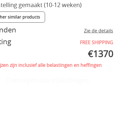
telling gemaakt (10-12 weken)
ther similar products
enden
Zie de details
ting
FREE SHIPPING
€
1370
l
jzen zijn inclusief alle belastingen en heffingen
Toevoegen aan winkelwagen