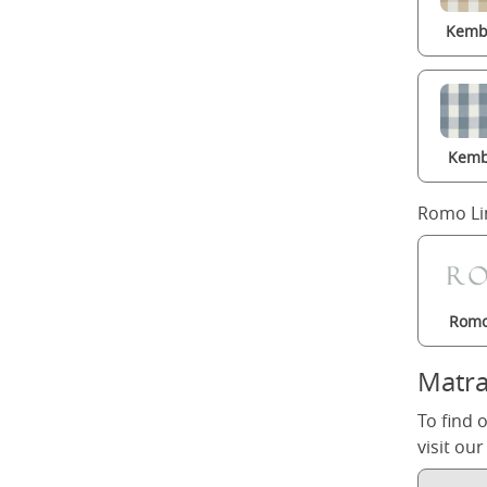
Kembl
Kemb
Romo Li
Romo
Matr
To find 
visit ou