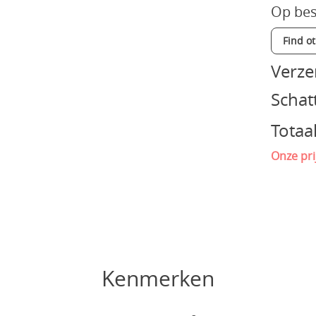
Op bes
Find o
Verz
Schat
Totaa
Onze pri
Kenmerken