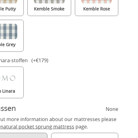
e Putty
Kemble Smoke
Kemble Rose
le Grey
nara-stoffen (+€179)
 Linara
assen
None
out more information about our mattresses please
r
natural pocket sprung mattress
page.