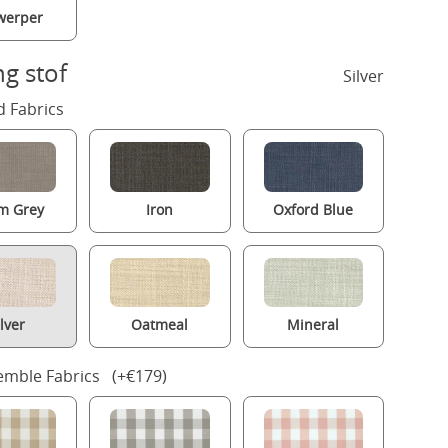
werper
ng stof
Silver
 Fabrics
m Grey
Iron
Oxford Blue
ilver
Oatmeal
Mineral
mble Fabrics (+€179)