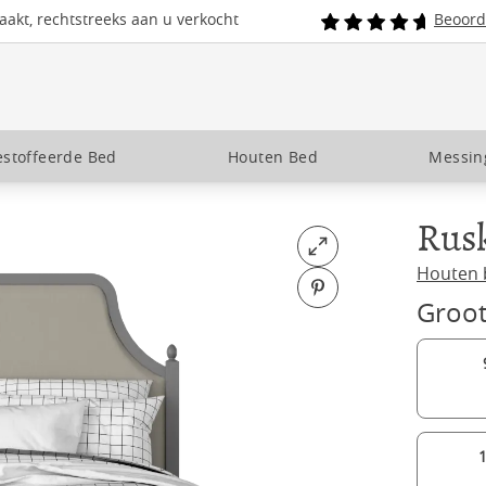
akt, rechtstreeks aan u verkocht
Beoord
stoffeerde Bed
Houten Bed
Messin
Rusk
Open fullscreen
Houten 
Pin on Pinterest
Groot