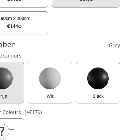
180cm x 200cm
€1440
bben
Grey
d Colours
rijs
Wit
Black
skin Slim Upholstered wood upholstered bed in grey with silver fab
r Colours (+€179)