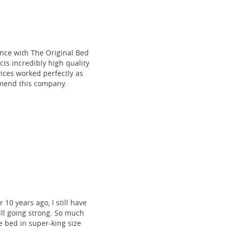
ce with The Original Bed
cts incredibly high quality
vices worked perfectly as
mmend this company.
 10 years ago, I still have
till going strong. So much
 bed in super-king size