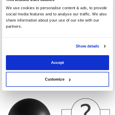
Af hebben
We use cookies to personalise content & ads, to provide 
Onze standaard houten afwerking is donker kersen of
social media features and to analyse our traffic. We also 
wit.
share information about your use of our site with our 
partners.
Show details
Accept
Grey
Customize
White