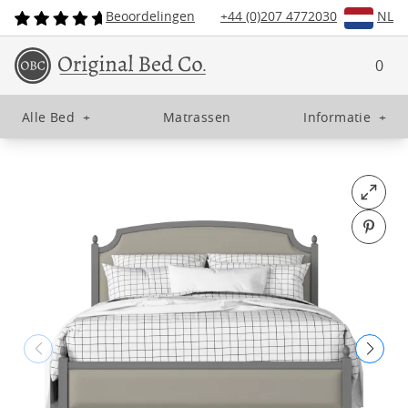
Beoordelingen
+44 (0)207 4772030
NL
0
Alle Bed
+
Matrassen
Informatie
+
Open fu
Pin o