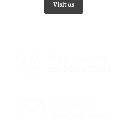
Visit us
Praat met ons
+44 (0)207 4772030
Schrijf ons
sales@obc-uk.net