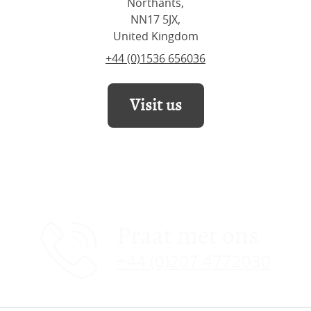
Northants,
NN17 5JX,
United Kingdom
+44 (0)1536 656036
Visit us
Praat met ons
+44 (0)207 4772030