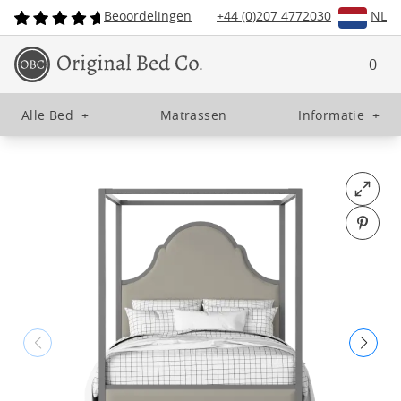
Beoordelingen
+44 (0)207 4772030
NL
0
Alle Bed
+
Matrassen
Informatie
+
Open fu
Pin o