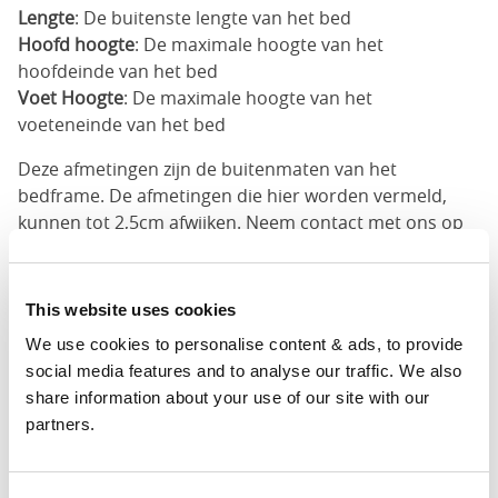
Lengte
: De buitenste lengte van het bed
Hoofd hoogte
: De maximale hoogte van het
hoofdeinde van het bed
Voet Hoogte
: De maximale hoogte van het
voeteneinde van het bed
Deze afmetingen zijn de buitenmaten van het
bedframe. De afmetingen die hier worden vermeld,
kunnen tot 2,5cm afwijken. Neem contact met ons op
voor de juiste afmetingen van onze bedden.
This website uses cookies
Af hebben
We use cookies to personalise content & ads, to provide 
Onze standaard houten afwerking is donker kersen of
social media features and to analyse our traffic. We also 
wit.
share information about your use of our site with our 
partners.