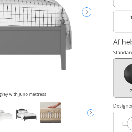
Af he
Standar
G
grey with Juno mattress
Designe