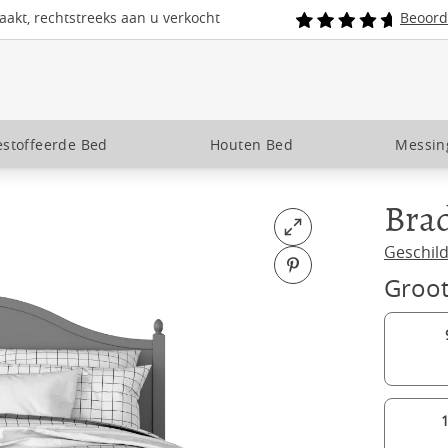
akt, rechtstreeks aan u verkocht
Beoord
stoffeerde Bed
Houten Bed
Messin
Bra
Open fullscreen
Geschil
Pin on Pinterest
Groot