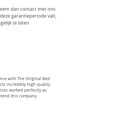
 neem dan contact met ons
 deze garantieperiode valt,
lijk te laten
ce with The Original Bed
cts incredibly high quality
vices worked perfectly as
mmend this company.