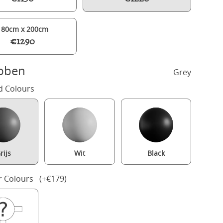
180cm x 200cm
€1290
bben
Grey
d Colours
rijs
Wit
Black
Brady Slim painted wood bed in grey with Juno mattress
r Colours (+€179)