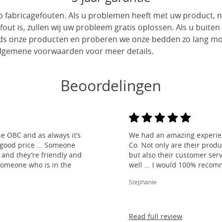
 op fabricagefouten. Als u problemen heeft met uw product,
fout is, zullen wij uw probleem gratis oplossen. Als u buiten
 onze producten en proberen we onze bedden zo lang moge
 algemene voorwaarden voor meer details.
Beoordelingen
e OBC and as always it’s
We had an amazing experien
 good price ... Someone
Co. Not only are their produ
and they’re friendly and
but also their customer ser
 someone who is in the
well ... I would 100% reco
Stephanie
Read full review