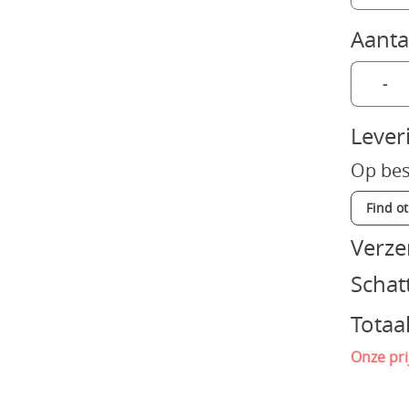
Aanta
-
Lever
Op bes
Find o
Verz
Schat
Totaa
Onze pri