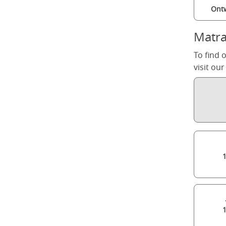
Ont
Matr
To find 
visit ou