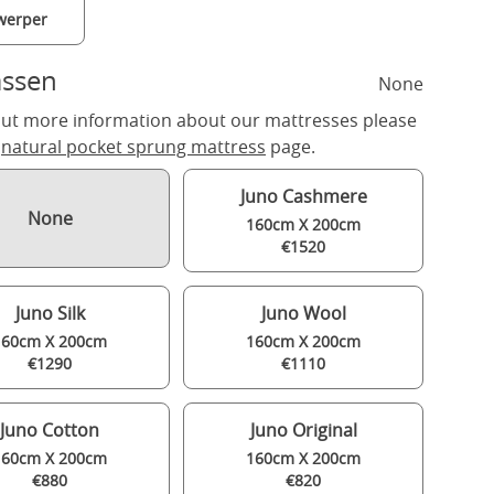
werper
assen
None
out more information about our mattresses please
r
natural pocket sprung mattress
page.
Juno Cashmere
None
160cm X 200cm
€1520
Juno Silk
Juno Wool
160cm X 200cm
160cm X 200cm
€1290
€1110
Juno Cotton
Juno Original
160cm X 200cm
160cm X 200cm
€880
€820