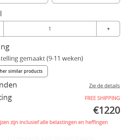
l
+
ing
telling gemaakt (9-11 weken)
ther similar products
enden
Zie de details
ting
FREE SHIPPING
€
1220
l
jzen zijn inclusief alle belastingen en heffingen
Toevoegen aan winkelwagen