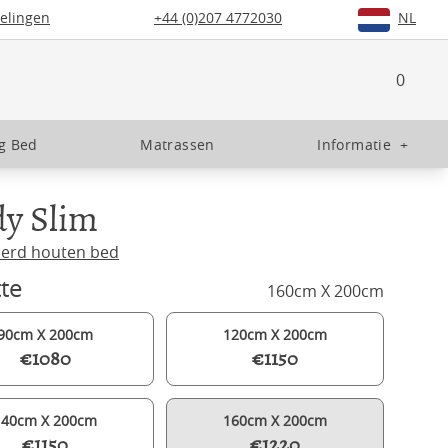
elingen
+44 (0)207 4772030
NL
0
g Bed
Matrassen
Informatie
+
dy Slim
derd houten bed
te
160cm X 200cm
90cm X 200cm
120cm X 200cm
€1080
€1150
140cm X 200cm
160cm X 200cm
€1150
€1220