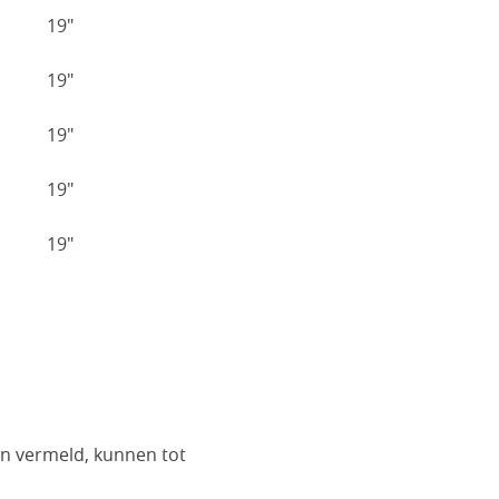
19"
19"
19"
19"
19"
en vermeld, kunnen tot