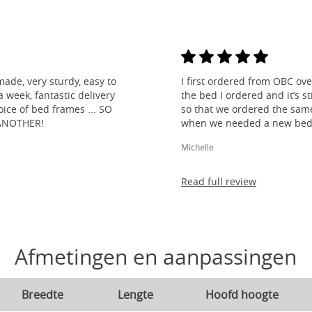
made, very sturdy, easy to
I first ordered from OBC over
 week, fantastic delivery
the bed I ordered and it’s s
ice of bed frames ... SO
so that we ordered the same
ANOTHER!
when we needed a new bed 
Michelle
Read full review
Afmetingen en aanpassingen
Breedte
Lengte
Hoofd hoogte