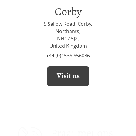
Corby
5 Sallow Road, Corby,
Northants,
NN17 5JX,
United Kingdom
+44 (0)1536 656036
Visit us
Praat met ons