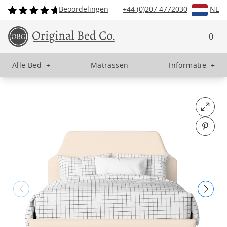
Beoordelingen
+44 (0)207 4772030
NL
0
Alle Bed
+
Matrassen
Informatie
+
Open fu
Pin o