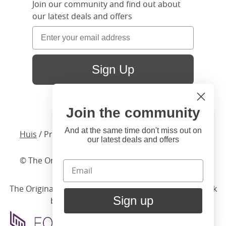
Join our community and find out about
our latest deals and offers
Sign Up
Join the community
Hi
Close
You're visiting us from United
And at the same time don't miss out on
Huis
/ Producten /
Bedden
/
Gestoffeerd
/ Henley
our latest deals and offers
States. Would you like to visit
our United States website?
© The Original Bedstead Co. (2026) Company No.
03662796 VAT No. 726 3896 02
United States Shop
The Original Bed Co.
is rated
4.8
stars by Reviews.co.uk
Sign up
based on
2274
merchant reviews
Stay here