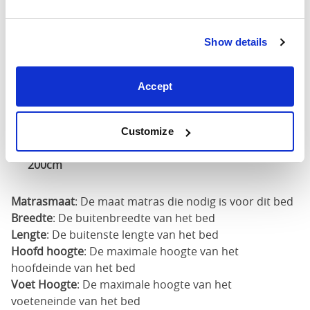
X
59"
86"
52"
200cm
Show details
160cm
X
67"
86"
52"
Accept
200cm
180cm
Customize
x
75"
86"
52"
200cm
Matrasmaat
: De maat matras die nodig is voor dit bed
Breedte
: De buitenbreedte van het bed
Lengte
: De buitenste lengte van het bed
Hoofd hoogte
: De maximale hoogte van het
hoofdeinde van het bed
Voet Hoogte
: De maximale hoogte van het
voeteneinde van het bed