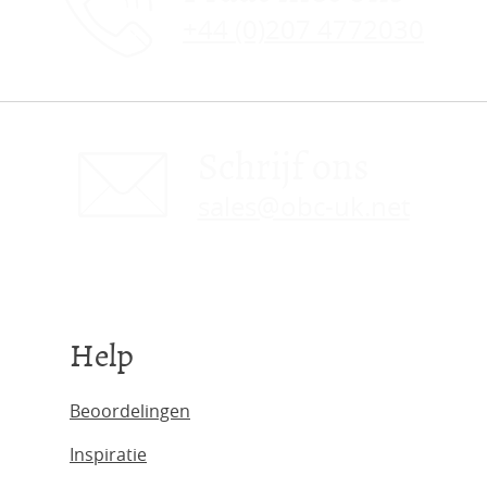
+44 (0)207 4772030
Schrijf ons
sales@obc-uk.net
Help
Beoordelingen
Inspiratie