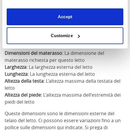
Al
Dimensione
Larghezza
Lunghezza
de
te
Accept
180cm x
73"
82"
57
Customize
200cm
Dimensioni del materasso
: La dimensione del
materasso richiesta per questo letto
Larghezza
: La larghezza esterna del letto
Lunghezza
: La lunghezza esterna del letto
Altezza della testa
: L'altezza massima della testata del
letto
Altezza del piede
: L'altezza massima dell'estremità dei
piedi del letto
Queste dimensioni sono le dimensioni esterne del
telaio del letto. Ci possono essere variazioni fino a un
pollice sulle dimensioni qui indicate. Si prega di