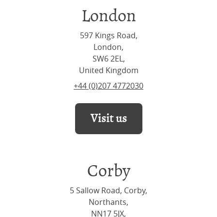
London
597 Kings Road,
London,
SW6 2EL,
United Kingdom
+44 (0)207 4772030
Visit us
Corby
5 Sallow Road, Corby,
Northants,
NN17 5JX,