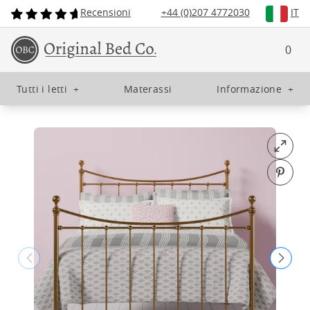
Recensioni
+44 (0)207 4772030
IT
0
Tutti i letti
+
Materassi
Informazione
+
Open fu
Pin o