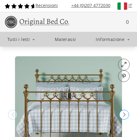
Recensioni
+44 (0)207 4772030
IT
0
Tutti i letti
+
Materassi
Informazione
+
Open fu
Pin o