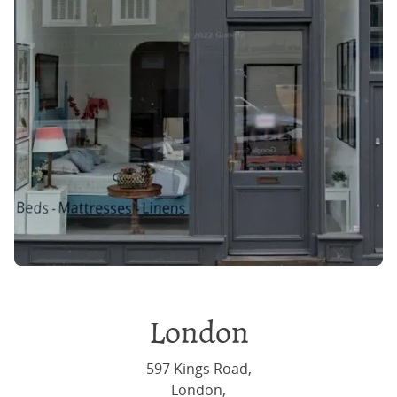
London
597 Kings Road,
London,