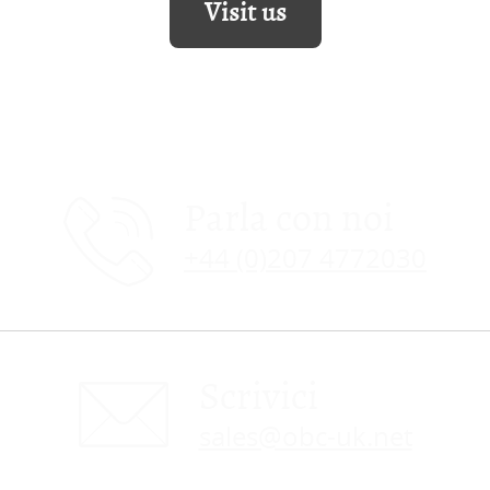
Visit us
Parla con noi
+44 (0)207 4772030
Scrivici
sales@obc-uk.net