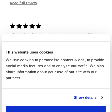
Read full review
I first ordered from OBC over 10 years ago, I still have
the bed I ordered and it’s still going strong. So much
so that we ordered the same bed in super-king size
when we needed a new bed frame for our bedroom...
This website uses cookies
Michelle
We use cookies to personalise content & ads, to provide 
social media features and to analyse our traffic. We also 
Read full review
share information about your use of our site with our 
partners.
Dimensioni e
Show details
personalizzazioni