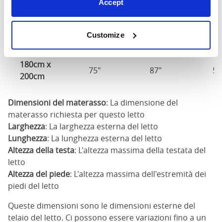
Accept
Al
Dimensione
Larghezza
Lunghezza
de
Customize
te
180cm x
75"
87"
58
200cm
Dimensioni del materasso
: La dimensione del
materasso richiesta per questo letto
Larghezza
: La larghezza esterna del letto
Lunghezza
: La lunghezza esterna del letto
Altezza della testa
: L'altezza massima della testata del
letto
Altezza del piede
: L'altezza massima dell'estremità dei
piedi del letto
Queste dimensioni sono le dimensioni esterne del
telaio del letto. Ci possono essere variazioni fino a un