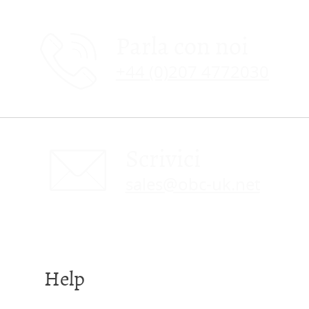
Parla con noi
+44 (0)207 4772030
Scrivici
sales@obc-uk.net
Help