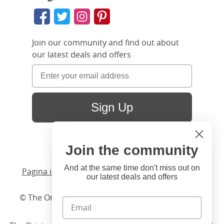
Join our community and find out about
our latest deals and offers
Sign Up
Join the community
Hi
Close
You're visiting us from United
And at the same time don't miss out on
Pagina iniziale
/ Prodotti /
Letto
/
Legno
/ Turner
our latest deals and offers
States. Would you like to visit
our United States website?
© The Original Bedstead Co. (2026) Company No.
03662796 VAT No. 726 3896 02
United States Shop