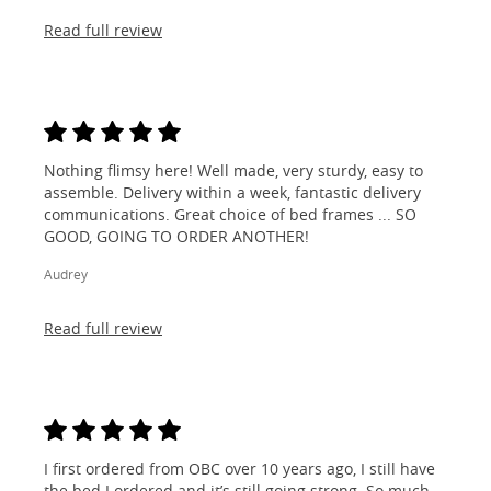
Read full review
Nothing flimsy here! Well made, very sturdy, easy to
assemble. Delivery within a week, fantastic delivery
communications. Great choice of bed frames ... SO
GOOD, GOING TO ORDER ANOTHER!
Audrey
Read full review
I first ordered from OBC over 10 years ago, I still have
the bed I ordered and it’s still going strong. So much