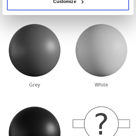
Customize
Le nostre finiture standard in legno sono di colore
ciliegia scuro o bianche.
Grey
White