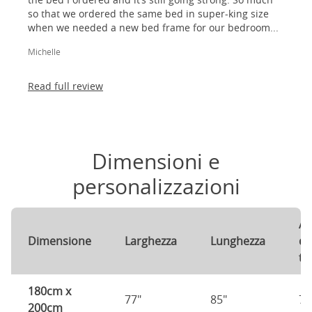
so that we ordered the same bed in super-king size
when we needed a new bed frame for our bedroom...
Michelle
Read full review
Dimensioni e
personalizzazioni
Al
Dimensione
Larghezza
Lunghezza
de
te
180cm x
77"
85"
78
200cm