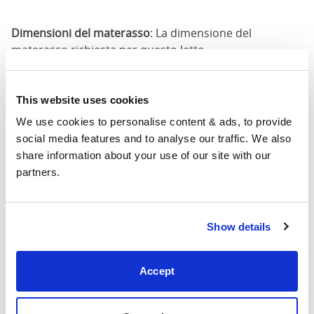
Dimensioni del materasso
: La dimensione del
materasso richiesta per questo letto
Larghezza
: La larghezza esterna del letto
Lunghezza
: La lunghezza esterna del letto
Altezza della testa
: L'altezza massima della testata del
This website uses cookies
letto
We use cookies to personalise content & ads, to provide 
Altezza del piede
: L'altezza massima dell'estremità dei
social media features and to analyse our traffic. We also 
piedi del letto
share information about your use of our site with our 
partners.
Queste dimensioni sono le dimensioni esterne del
telaio del letto. Ci possono essere variazioni fino a un
pollice sulle dimensioni qui indicate. Si prega di
Show details
mettersi in contatto per le dimensioni accurate dei
nostri letti.
Accept
Finitura