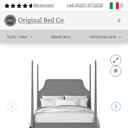
Recensioni
+44 (0)207 4772030
IT
0
Tutti i letti
+
Materassi
Informazione
+
Open fu
Pin o