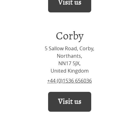
Visit us
Corby
5 Sallow Road, Corby,
Northants,
NN17 5JX,
United Kingdom
+44 (0)1536 656036
Visit us