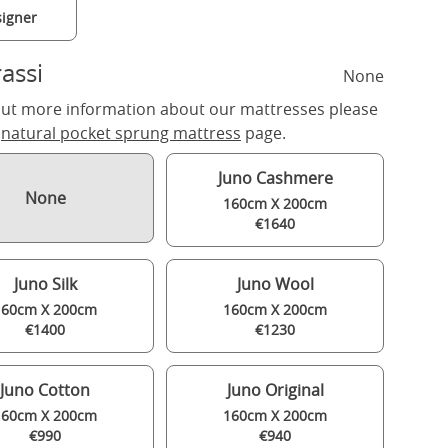
igner
assi
None
out more information about our mattresses please
r
natural pocket sprung mattress
page.
Juno Cashmere
None
160cm X 200cm
€1640
Juno Silk
Juno Wool
160cm X 200cm
160cm X 200cm
€1400
€1230
Juno Cotton
Juno Original
160cm X 200cm
160cm X 200cm
€990
€940