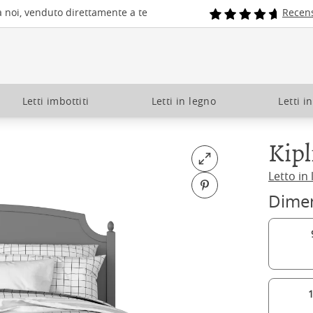
a noi, venduto direttamente a te
Recens
Letti imbottiti
Letti in legno
Letti i
Kipl
Open fullscreen
Letto in
Pin on Pinterest
Dime