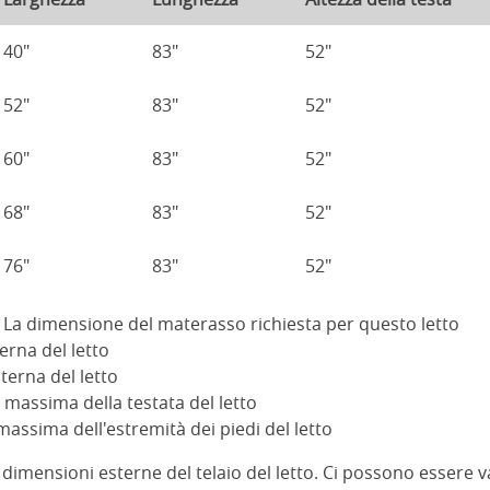
40"
83"
52"
52"
83"
52"
60"
83"
52"
68"
83"
52"
76"
83"
52"
: La dimensione del materasso richiesta per questo letto
terna del letto
terna del letto
za massima della testata del letto
a massima dell'estremità dei piedi del letto
imensioni esterne del telaio del letto. Ci possono essere var