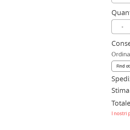
Quant
-
Cons
Ordina
Find o
Spedi
Stima
Total
I nostri 