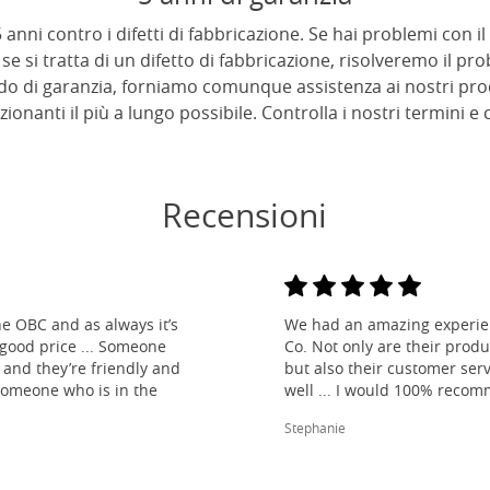
anni contro i difetti di fabbricazione. Se hai problemi con il
se si tratta di un difetto di fabbricazione, risolveremo il p
odo di garanzia, forniamo comunque assistenza ai nostri pro
zionanti il più a lungo possibile. Controlla i nostri termini 
Recensioni
e OBC and as always it’s
We had an amazing experien
 good price ... Someone
Co. Not only are their produ
and they’re friendly and
but also their customer ser
 someone who is in the
well ... I would 100% reco
Stephanie