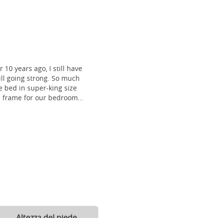
 10 years ago, I still have
till going strong. So much
 bed in super-king size
frame for our bedroom...
Altezza del piede