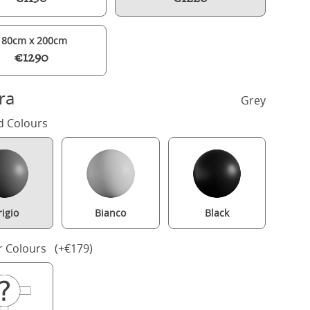
180cm x 200cm
€1290
ra
Grey
d Colours
igio
Bianco
Black
Kipling Slim painted wood bed in grey with Juno mattress
r Colours (+€179)