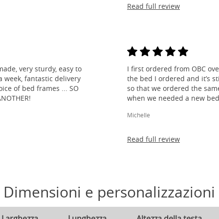
Read full review
made, very sturdy, easy to
I first ordered from OBC over
 week, fantastic delivery
the bed I ordered and it’s s
ice of bed frames ... SO
so that we ordered the same
ANOTHER!
when we needed a new bed 
Michelle
Read full review
Dimensioni e personalizzazioni
Larghezza
Lunghezza
Altezza della testa