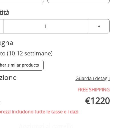
ità
+
egna
to (10-12 settimane)
ther similar products
zione
Guarda i detagli
FREE SHIPPING
€
1220
e
prezzi includono tutte le tasse e i dazi
Aggiungi al carrello