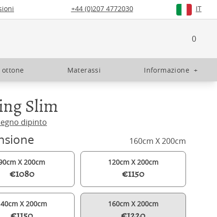
ioni
+44 (0)207 4772030
IT
0
n ottone
Materassi
Informazione
+
ing Slim
 legno dipinto
nsione
160cm X 200cm
90cm X 200cm
120cm X 200cm
€1080
€1150
140cm X 200cm
160cm X 200cm
€1150
€1220