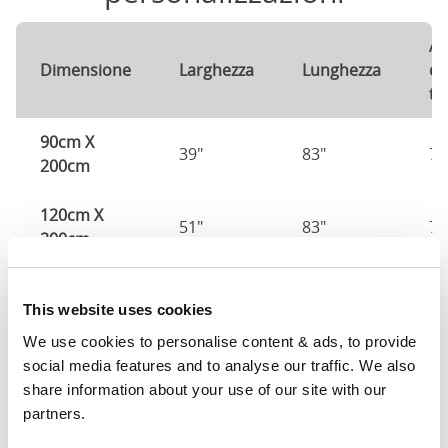
Al
Dimensione
Larghezza
Lunghezza
de
te
90cm X
39"
83"
79
200cm
120cm X
51"
83"
79
200cm
140cm X
59"
83"
79
This website uses cookies
200cm
We use cookies to personalise content & ads, to provide 
160cm X
social media features and to analyse our traffic. We also 
67"
83"
79
200cm
share information about your use of our site with our 
partners.
180cm x
75"
83"
79