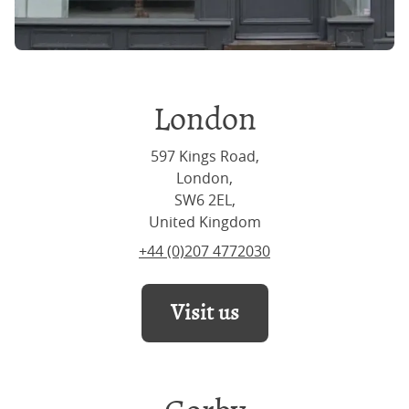
London
597 Kings Road,
London,
SW6 2EL,
United Kingdom
+44 (0)207 4772030
Visit us