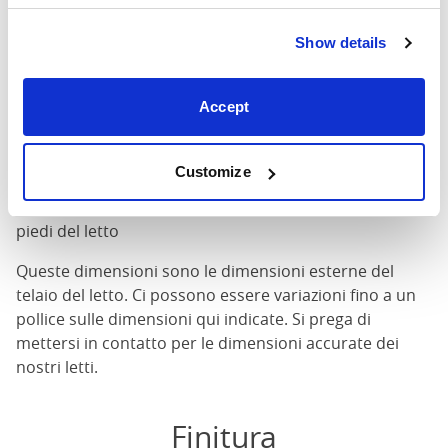
200cm
Show details
Dimensioni del materasso
: La dimensione del
materasso richiesta per questo letto
Accept
Larghezza
: La larghezza esterna del letto
Lunghezza
: La lunghezza esterna del letto
Altezza della testa
: L'altezza massima della testata del
Customize
letto
Altezza del piede
: L'altezza massima dell'estremità dei
piedi del letto
Queste dimensioni sono le dimensioni esterne del
telaio del letto. Ci possono essere variazioni fino a un
pollice sulle dimensioni qui indicate. Si prega di
mettersi in contatto per le dimensioni accurate dei
nostri letti.
Finitura