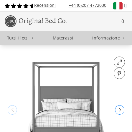
Recensioni
+44 (0)207 4772030
IT
0
Tutti i letti
+
Materassi
Informazione
+
Open fu
Pin o