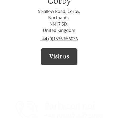
Corby
5 Sallow Road, Corby,
Northants,
NN17 5JX,
United Kingdom
+44 (0)1536 656036
Visit us
Parla con noi
+44 (0)207 4772030