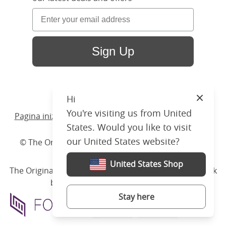
Sign Up
Hi
Close
You're visiting us from United
Pagina iniziale
/ Prodotti /
Letto
/
Legno
/ Byron Slim
States. Would you like to visit
our United States website?
© The Original Bedstead Co. (2026) Company No.
03662796 VAT No. 726 3896 02
United States Shop
The Original Bed Co.
is rated
4.8
stars by Reviews.co.uk
based on
2274
merchant reviews
Stay here