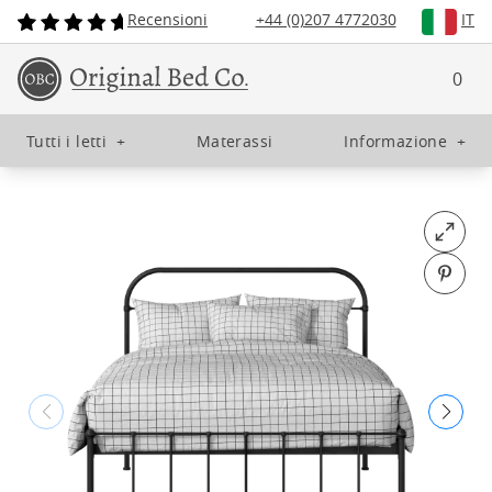
Recensioni
+44 (0)207 4772030
IT
0
Tutti i letti
+
Materassi
Informazione
+
Open fu
Pin o