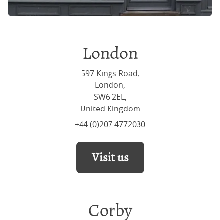
London
597 Kings Road,
London,
SW6 2EL,
United Kingdom
+44 (0)207 4772030
Visit us
Corby