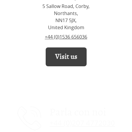
5 Sallow Road, Corby,
Northants,
NN17 5JX,
United Kingdom
+44 (0)1536 656036
Visit us
Parla con noi
+44 (0)207 4772030