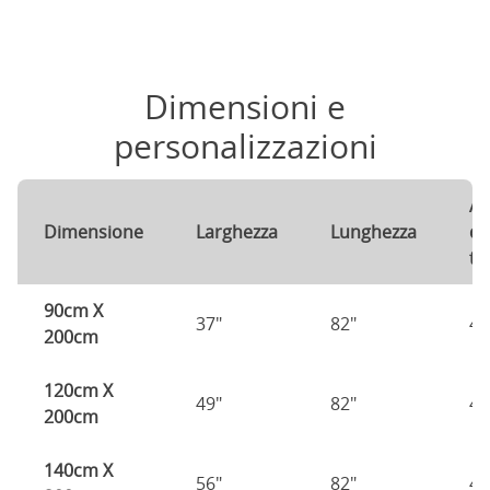
Dimensioni e
personalizzazioni
Al
Dimensione
Larghezza
Lunghezza
de
te
90cm X
37"
82"
49
200cm
120cm X
49"
82"
49
200cm
140cm X
56"
82"
49