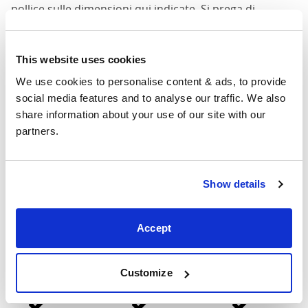
pollice sulle dimensioni qui indicate. Si prega di
mettersi in contatto per le dimensioni accurate dei
nostri letti.
This website uses cookies
Personalizzazioni possibili
We use cookies to personalise content & ads, to provide 
social media features and to analyse our traffic. We also 
La tua opzione non è mostrata? Possiamo
share information about your use of our site with our 
personalizzare i nostri prodotti in base alle tue
partners.
esigenze. Inviaci un'e-mail per discutere le
personalizzazioni che desideri e cercheremo di aiutarti
nel miglior modo possibile.
Show details
Per ogni personalizzazione sui nostri letti in ferro e
ottone, sarà applicato un supplemento pari al 20% del
Accept
valore del letto (con un importo minimo di €99).
Lunghezza
Larghezza
Altezza
Customize