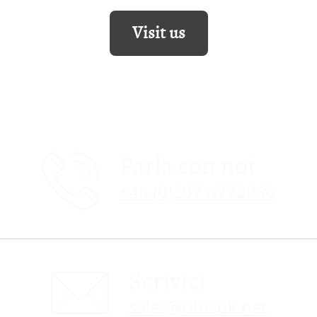
Visit us
Parla con noi
+44 (0)207 4772030
Scrivici
sales@obc-uk.net