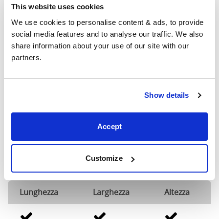
pollice sulle dimensioni qui indicate. Si prega di
This website uses cookies
mettersi in contatto per le dimensioni accurate dei
We use cookies to personalise content & ads, to provide 
nostri letti.
social media features and to analyse our traffic. We also 
share information about your use of our site with our 
Personalizzazioni possibili
partners.
La tua opzione non è mostrata? Possiamo
personalizzare i nostri prodotti in base alle tue
Show details
esigenze. Inviaci un'e-mail per discutere le
personalizzazioni che desideri e cercheremo di aiutarti
nel miglior modo possibile.
Accept
Per ogni personalizzazione sui nostri letti in ferro e
ottone, sarà applicato un supplemento pari al 20% del
Customize
valore del letto (con un importo minimo di €99).
Lunghezza
Larghezza
Altezza