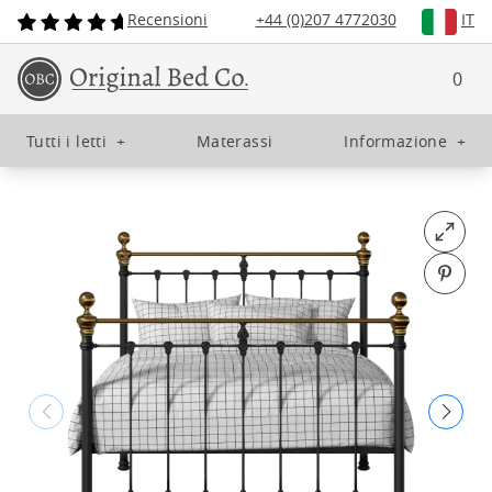
Recensioni
+44 (0)207 4772030
IT
0
Tutti i letti
+
Materassi
Informazione
+
Open fu
Pin o