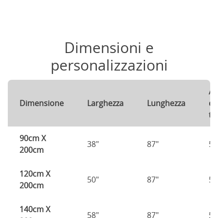
Dimensioni e
personalizzazioni
Al
Dimensione
Larghezza
Lunghezza
de
te
90cm X
38"
87"
57
200cm
120cm X
50"
87"
57
200cm
140cm X
58"
87"
57