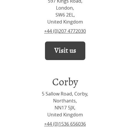
597 Kings Road,
London,
SW6 2EL,
United Kingdom
+44 (0)207 4772030
Visit us
Corby
5 Sallow Road, Corby,
Northants,
NN17 5JX,
United Kingdom
+44 (0)1536 656036