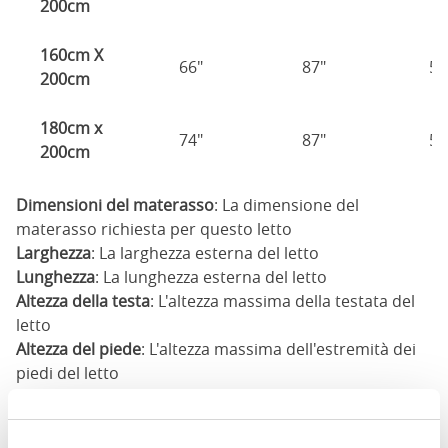
200cm
160cm X
66"
87"
57
200cm
180cm x
74"
87"
57
200cm
Dimensioni del materasso
: La dimensione del
materasso richiesta per questo letto
Larghezza
: La larghezza esterna del letto
Lunghezza
: La lunghezza esterna del letto
Altezza della testa
: L'altezza massima della testata del
letto
Altezza del piede
: L'altezza massima dell'estremità dei
piedi del letto
Queste dimensioni sono le dimensioni esterne del
telaio del letto. Ci possono essere variazioni fino a un