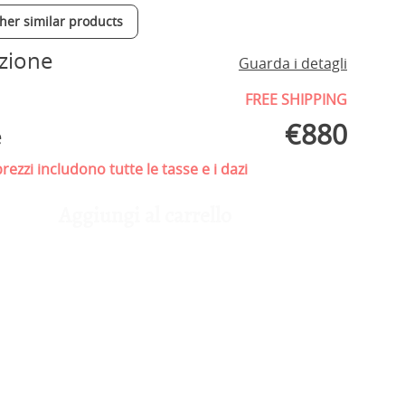
ther similar products
zione
Guarda i detagli
FREE SHIPPING
€
880
e
prezzi includono tutte le tasse e i dazi
Aggiungi al carrello