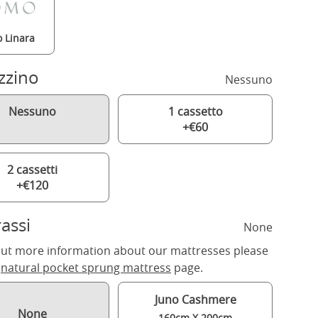
 Linara
zzino
Nessuno
Nessuno
1 cassetto
+€60
2 cassetti
+€120
assi
None
out more information about our mattresses please
r
natural pocket sprung mattress
page.
Juno Cashmere
None
160cm X 200cm