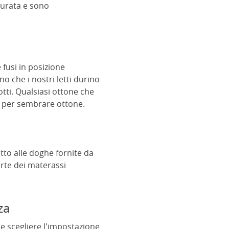
durata e sono
 fusi in posizione
no che i nostri letti durino
otti. Qualsiasi ottone che
io per sembrare ottone.
etto alle doghe fornite da
arte dei materassi
za
ile scegliere l'impostazione