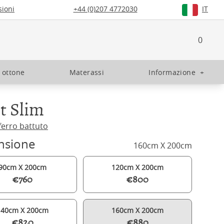
ioni
+44 (0)207 4772030
IT
0
n ottone
Materassi
Informazione
+
t Slim
 ferro battuto
nsione
160cm X 200cm
90cm X 200cm
120cm X 200cm
€760
€800
140cm X 200cm
160cm X 200cm
€820
€880