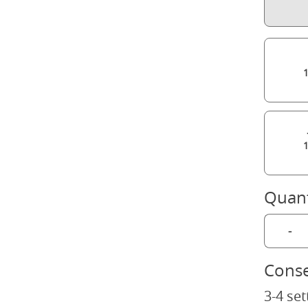
Quant
-
Cons
3-4 se