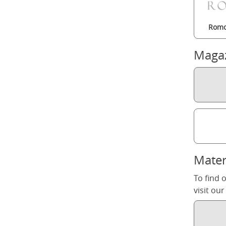
Romo
Maga
Mater
To find 
visit ou