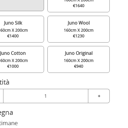
€1640
Juno Silk
Juno Wool
160cm X 200cm
160cm X 200cm
€1400
€1230
Juno Cotton
Juno Original
160cm X 200cm
160cm X 200cm
€1000
€940
ità
+
egna
ttimane