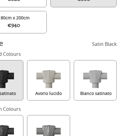
180cm x 200cm
€940
e
Satin Black
d Colours
satinato
Avorio lucido
Bianco satinato
Brest Slim iron/metal upholstered bed in black with silver fabric
 Colours