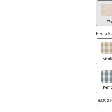
Ar
Romo Ke
Kembl
Kemb
Tessuti