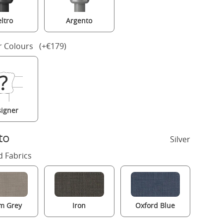
eltro
Argento
r Colours (+€179)
igner
to
Silver
 Fabrics
m Grey
Iron
Oxford Blue