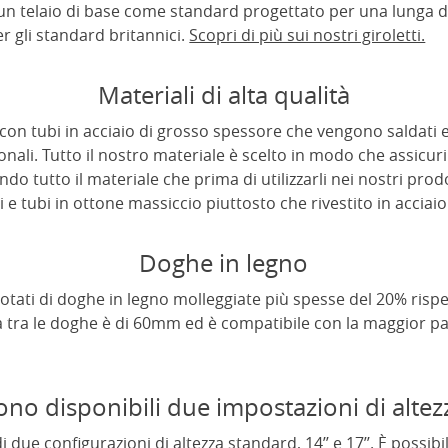
di un telaio di base come standard progettato per una lunga 
r gli standard britannici.
Scopri di più sui nostri giroletti.
Materiali di alta qualità
ti con tubi in acciaio di grosso spessore che vengono saldati e
onali. Tutto il nostro materiale è scelto in modo che assicuri
do tutto il materiale che prima di utilizzarli nei nostri prod
ti e tubi in ottone massiccio piuttosto che rivestito in accia
Doghe in legno
 dotati di doghe in legno molleggiate più spesse del 20% risp
za tra le doghe è di 60mm ed è compatibile con la maggior p
ono disponibili due impostazioni di altez
due configurazioni di altezza standard, 14’’ e 17’’. È possib