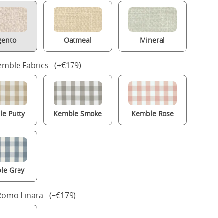
gento
Oatmeal
Mineral
mble Fabrics (+€179)
e Putty
Kemble Smoke
Kemble Rose
le Grey
 Romo Linara (+€179)