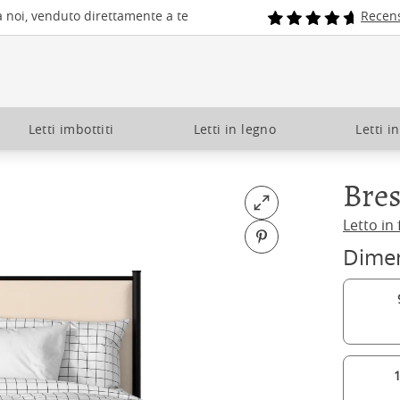
a noi, venduto direttamente a te
Recens
Letti imbottiti
Letti in legno
Letti i
Bres
Open fullscreen
Letto in
Pin on Pinterest
Dime