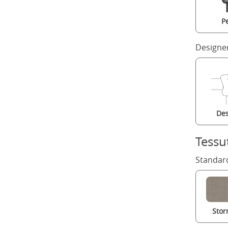
P
Designe
Des
Tessu
Standard
Stor