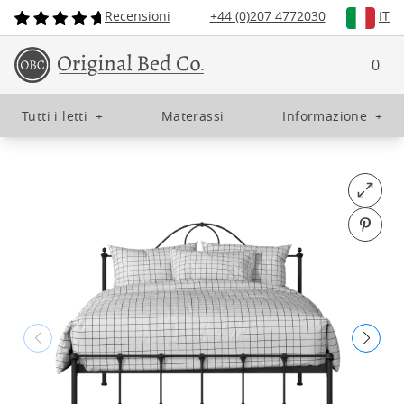
Recensioni
+44 (0)207 4772030
IT
0
Tutti i letti
+
Materassi
Informazione
+
Open fu
Pin o