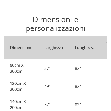
Dimensioni e
personalizzazioni
Al
Dimensione
Larghezza
Lunghezza
de
te
90cm X
37"
82"
53
200cm
120cm X
49"
82"
53
200cm
140cm X
57"
82"
53
200cm