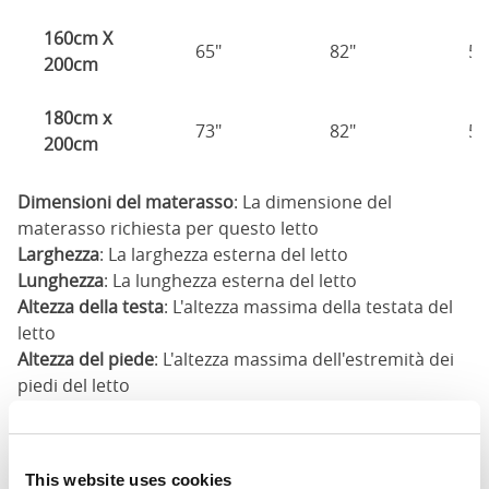
160cm X
65"
82"
53
200cm
180cm x
73"
82"
53
200cm
Dimensioni del materasso
: La dimensione del
materasso richiesta per questo letto
Larghezza
: La larghezza esterna del letto
Lunghezza
: La lunghezza esterna del letto
Altezza della testa
: L'altezza massima della testata del
letto
Altezza del piede
: L'altezza massima dell'estremità dei
piedi del letto
Queste dimensioni sono le dimensioni esterne del
telaio del letto. Ci possono essere variazioni fino a un
pollice sulle dimensioni qui indicate. Si prega di
This website uses cookies