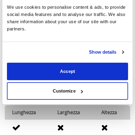
mettersi in contatto per le dimensioni accurate dei
We use cookies to personalise content & ads, to provide 
nostri letti.
social media features and to analyse our traffic. We also 
share information about your use of our site with our 
Personalizzazioni possibili
partners.
La tua opzione non è mostrata? Possiamo
personalizzare i nostri prodotti in base alle tue
Show details
esigenze. Inviaci un'e-mail per discutere le
personalizzazioni che desideri e cercheremo di aiutarti
nel miglior modo possibile.
Accept
Per ogni personalizzazione sui nostri letti in ferro e
ottone, sarà applicato un supplemento pari al 20% del
Customize
valore del letto (con un importo minimo di €99).
Lunghezza
Larghezza
Altezza