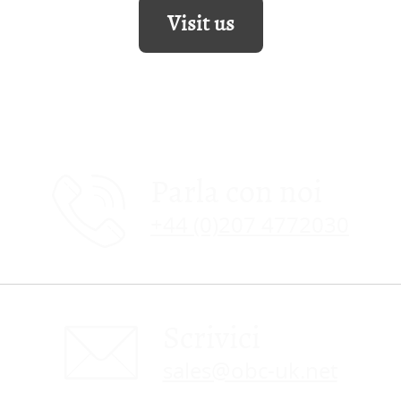
Visit us
Parla con noi
+44 (0)207 4772030
Scrivici
sales@obc-uk.net