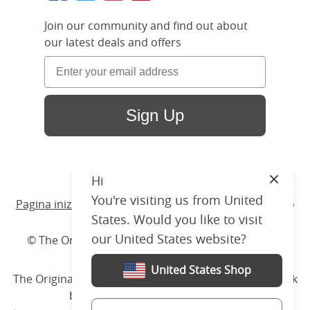
Join our community and find out about
our latest deals and offers
Sign Up
Hi
Close
You're visiting us from United
Pagina iniziale
/ Prodotti /
Letto
/
Ferro Battuto
/ Ardo
States. Would you like to visit
our United States website?
© The Original Bedstead Co. (2026) Company No.
03662796 VAT No. 726 3896 02
United States Shop
The Original Bed Co.
is rated
4.8
stars by Reviews.co.uk
based on
2274
merchant reviews