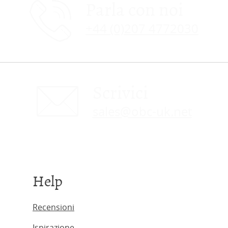
Parla con noi
+44 (0)207 4772030
Scrivici
sales@obc-uk.net
Help
Recensioni
Ispirazione