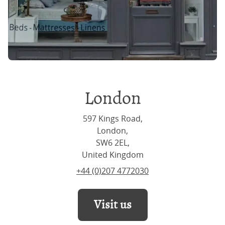
London
597 Kings Road,
London,
SW6 2EL,
United Kingdom
+44 (0)207 4772030
Visit us