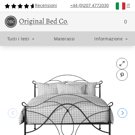
Recensioni
+44 (0)207 4772030
IT
0
Tutti i letti
+
Materassi
Informazione
+
Open fu
Pin o