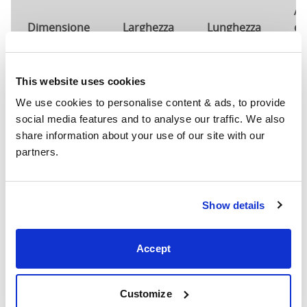
Al
Dimensione
Larghezza
Lunghezza
de
te
120cm X
This website uses cookies
51"
84"
54
200cm
We use cookies to personalise content & ads, to provide 
social media features and to analyse our traffic. We also 
Dimensioni del materasso
: La dimensione del
share information about your use of our site with our 
materasso richiesta per questo letto
partners.
Larghezza
: La larghezza esterna del letto
Lunghezza
: La lunghezza esterna del letto
Altezza della testa
: L'altezza massima della testata del
Show details
letto
Altezza del piede
: L'altezza massima dell'estremità dei
piedi del letto
Accept
Queste dimensioni sono le dimensioni esterne del
telaio del letto. Ci possono essere variazioni fino a un
Customize
pollice sulle dimensioni qui indicate. Si prega di