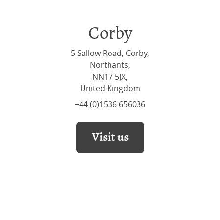
Corby
5 Sallow Road, Corby,
Northants,
NN17 5JX,
United Kingdom
+44 (0)1536 656036
Visit us