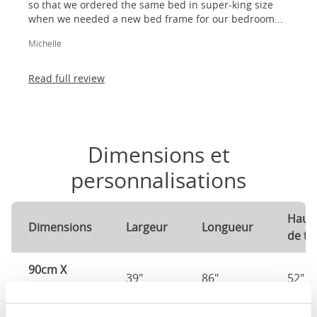
so that we ordered the same bed in super-king size
when we needed a new bed frame for our bedroom...
Michelle
Read full review
Dimensions et
personnalisations
Haut
Dimensions
Largeur
Longueur
de tê
90cm X
39"
86"
52"
200cm