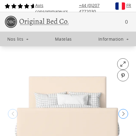
Avis
+44 (0)207
FR
consommateurs
4772030
0
Nos lits
+
Matelas
Information
+
Open fu
Pin o