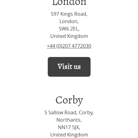
London
597 Kings Road,
London,
SW6 2EL,
United Kingdom
+44 (0)207 4772030
Visit us
Corby
5 Sallow Road, Corby,
Northants,
NN17 5JX,
United Kingdom