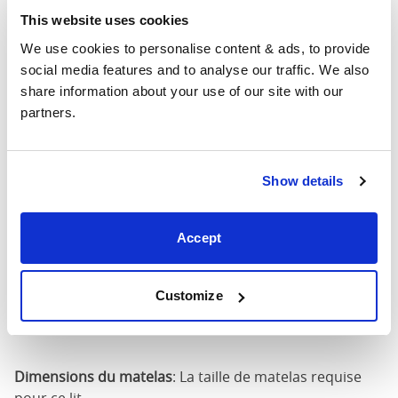
120cm x
51"
82"
52"
This website uses cookies
190cm
We use cookies to personalise content & ads, to provide 
Dimensions du matelas
120c
social media features and to analyse our traffic. We also 
share information about your use of our site with our 
140cm X
partners.
59"
82"
52"
190cm
140cm X
Show details
59"
86"
52"
200cm
Accept
160cm X
67"
86"
52"
200cm
Customize
180cm x
75"
86"
52"
200cm
Dimensions du matelas
: La taille de matelas requise