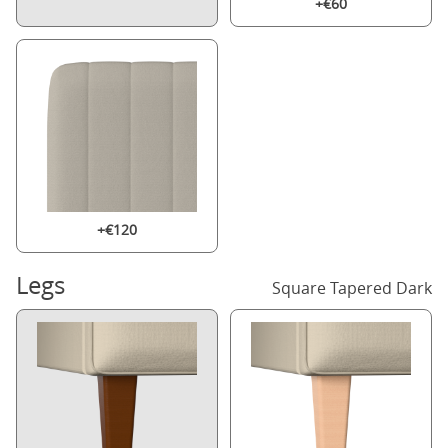
+€60
+€120
Legs
Square Tapered Dark