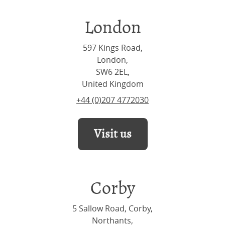
London
597 Kings Road,
London,
SW6 2EL,
United Kingdom
+44 (0)207 4772030
Visit us
Corby
5 Sallow Road, Corby,
Northants,