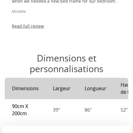
when we needed a new bed frame for our bedroom...
Michelle
Read full review
Dimensions et
personnalisations
Haut
Dimensions
Largeur
Longueur
de tê
90cm X
39"
86"
52"
200cm
120cm x
51"
82"
52"