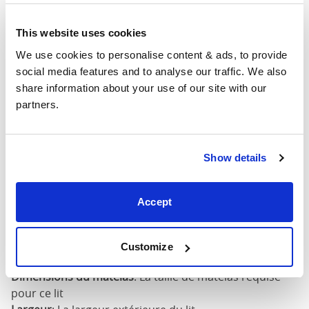
190cm
This website uses cookies
Dimensions du matelas
120c
We use cookies to personalise content & ads, to provide 
140cm X
social media features and to analyse our traffic. We also 
59"
82"
52"
190cm
share information about your use of our site with our 
partners.
140cm X
59"
86"
52"
200cm
Show details
160cm X
67"
86"
52"
200cm
Accept
180cm x
75"
86"
52"
200cm
Customize
Dimensions du matelas
: La taille de matelas requise
pour ce lit