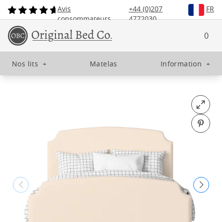
Avis
+44 (0)207
FR
consommateurs
4772030
0
Nos lits
+
Matelas
Information
+
Open fu
Pin o