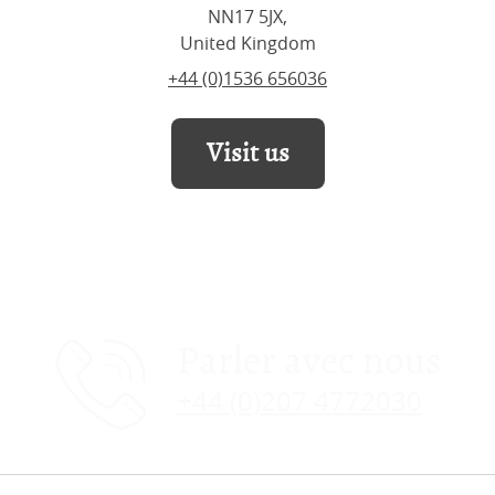
NN17 5JX,
United Kingdom
+44 (0)1536 656036
Visit us
Parler avec nous
+44 (0)207 4772030