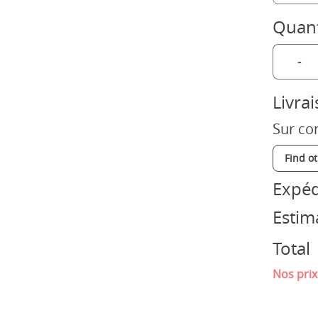
Quant
-
Livra
Sur co
Find o
Expéd
Estim
Total
Nos prix