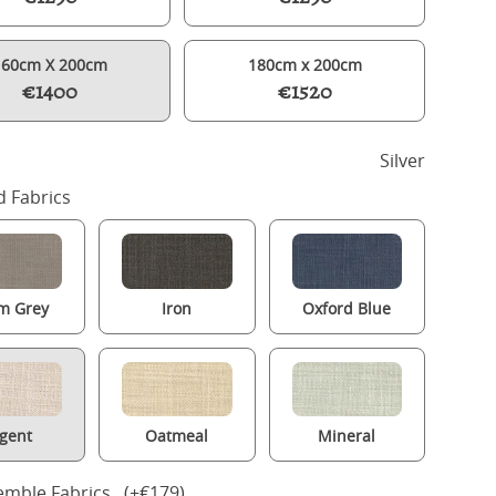
160cm X 200cm
180cm x 200cm
€1400
€1520
Silver
 Fabrics
m Grey
Iron
Oxford Blue
Holywell upholstered bed in silver fabric with Juno mattress
gent
Oatmeal
Mineral
mble Fabrics (+€179)