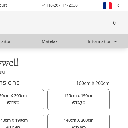
eurs
+44 (0)207 4772030
FR
0
 laiton
Matelas
Information
+
ywell
ssu
nsions
160cm X 200cm
90cm X 200cm
120cm x 190cm
€1170
€1230
140cm X 190cm
140cm X 200cm
€1290
€1290