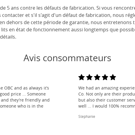
de 5 ans contre les défauts de fabrication. Si vous rencont
s contacter et s'il s'agit d'un défaut de fabrication, nous r
 en dehors de cette période de garantie, nous entretenons 
 lits en état de fonctionnement aussi longtemps que possib
détails.
Avis consommateurs
e OBC and as always it’s
We had an amazing experien
 good price ... Someone
Co. Not only are their produ
and they’re friendly and
but also their customer ser
 someone who is in the
well ... I would 100% reco
Stephanie