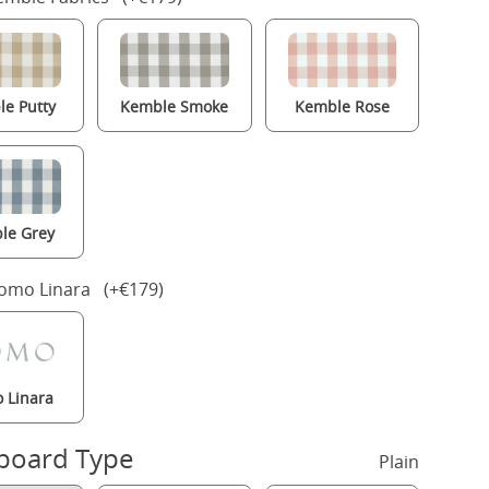
e Putty
Kemble Smoke
Kemble Rose
le Grey
Romo Linara (+€179)
 Linara
board Type
Plain