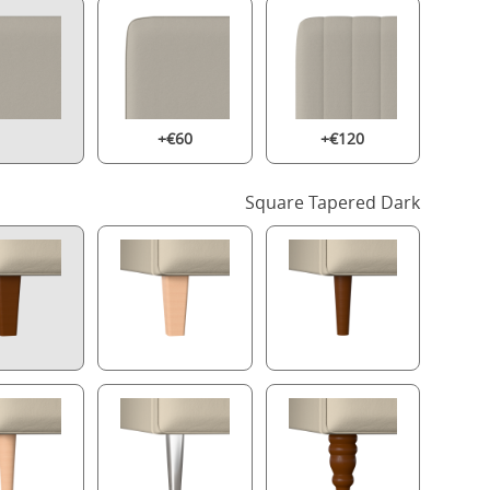
+€60
+€120
Square Tapered Dark