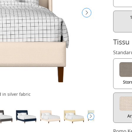
Tissu
Standard
Stor
in silver fabric
Ar
Romo Ke