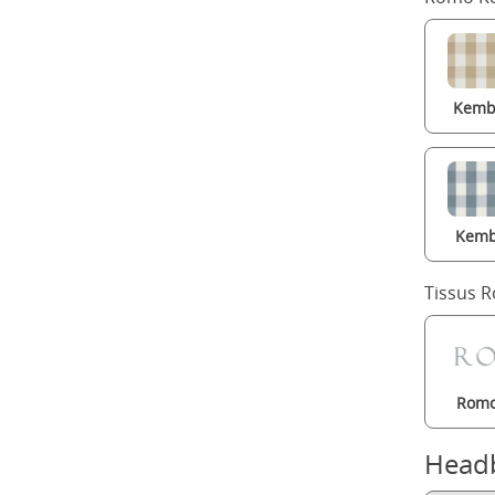
Kembl
Kemb
Tissus 
Romo
Head