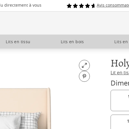
du directement à vous
Avis consommat
Lits en tissu
Lits en bois
Lits en
Hol
Open fullscreen
Lit en ti
Pin on Pinterest
Dime