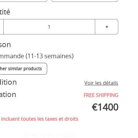
ité
+
ison
mmande (11-13 semaines)
ther similar products
ition
Voir les détails
ation
FREE SHIPPING
€
1400
 incluent toutes les taxes et droits
Ajouter au panier