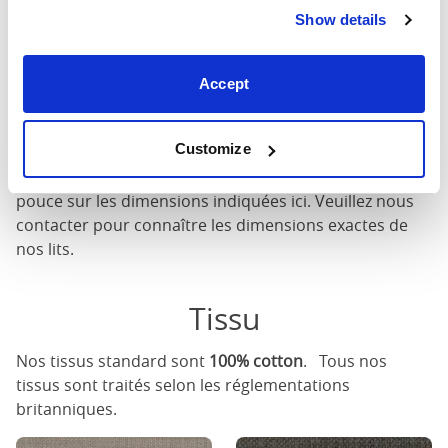
pour ce lit
Show details
Largeur
: La largeur extérieure du lit
Longueur
: La longueur extérieure du lit
Accept
Hauteur de tête
: La hauteur maximale de la tête du lit
Hauteur du pied
: La hauteur maximale du pied du lit
Customize
Ces dimensions sont les dimensions extérieures du
cadre de lit. Il peut y avoir une variation de jusqu'à un
pouce sur les dimensions indiquées ici. Veuillez nous
contacter pour connaître les dimensions exactes de
nos lits.
Tissu
Nos tissus standard sont
100% cotton
. Tous nos
tissus sont traités selon les réglementations
britanniques.