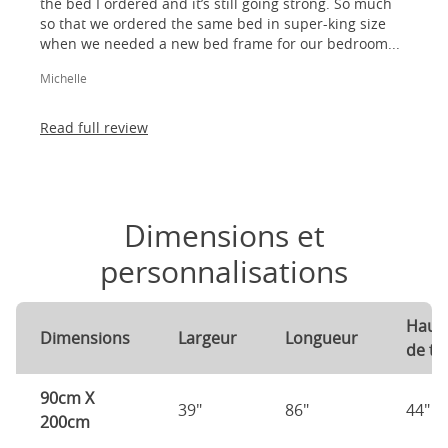
the bed I ordered and it’s still going strong. So much
so that we ordered the same bed in super-king size
when we needed a new bed frame for our bedroom...
Michelle
Read full review
Dimensions et
personnalisations
Haut
Dimensions
Largeur
Longueur
de tê
90cm X
39"
86"
44"
200cm