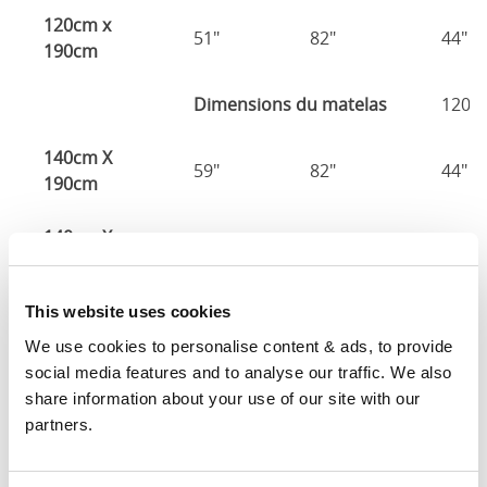
120cm x
51"
82"
44"
190cm
Dimensions du matelas
120c
140cm X
59"
82"
44"
190cm
140cm X
59"
86"
44"
200cm
This website uses cookies
160cm X
67"
86"
44"
200cm
We use cookies to personalise content & ads, to provide 
social media features and to analyse our traffic. We also 
180cm x
share information about your use of our site with our 
75"
86"
44"
200cm
partners.
Dimensions du matelas
: La taille de matelas requise