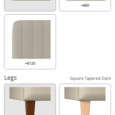
+€60
+€120
Legs
Square Tapered Dark