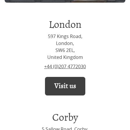
London
597 Kings Road,
London,
SW6 2EL,
United Kingdom
+44 (0)207 4772030
Visit us
Corby
5 Sallow Road, Corby,