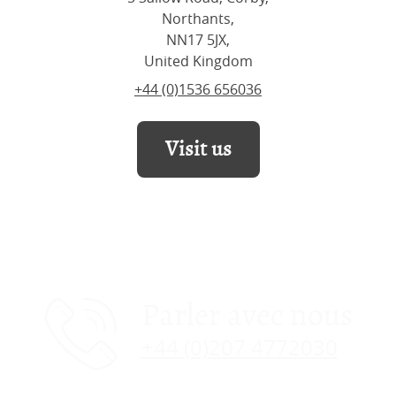
Northants,
NN17 5JX,
United Kingdom
+44 (0)1536 656036
Visit us
Parler avec nous
+44 (0)207 4772030