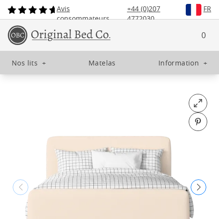
Avis
+44 (0)207
FR
consommateurs
4772030
0
Nos lits
+
Matelas
Information
+
Open fu
Pin o