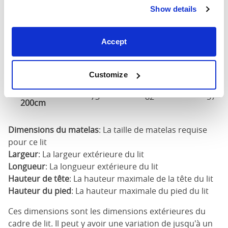
Dimensions et
Show details
personnalisations
Accept
Haut
Dimensions
Largeur
Longueur
de tê
Customize
180cm x
73"
82"
57"
200cm
Dimensions du matelas
: La taille de matelas requise
pour ce lit
Largeur
: La largeur extérieure du lit
Longueur
: La longueur extérieure du lit
Hauteur de tête
: La hauteur maximale de la tête du lit
Hauteur du pied
: La hauteur maximale du pied du lit
Ces dimensions sont les dimensions extérieures du
cadre de lit. Il peut y avoir une variation de jusqu'à un