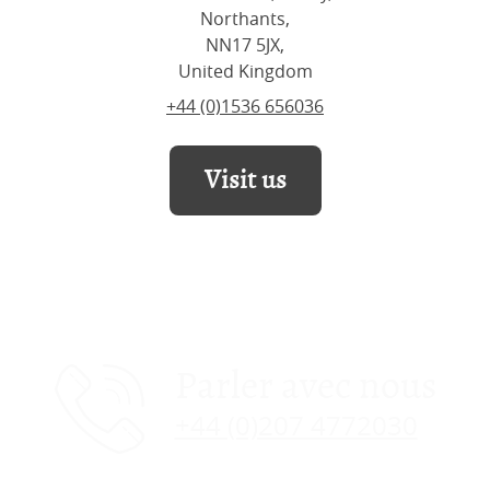
Northants,
NN17 5JX,
United Kingdom
+44 (0)1536 656036
Visit us
Parler avec nous
+44 (0)207 4772030