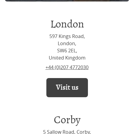
London
597 Kings Road,
London,
SW6 2EL,
United Kingdom
+44 (0)207 4772030
Visit us
Corby
5 Sallow Road, Corby,