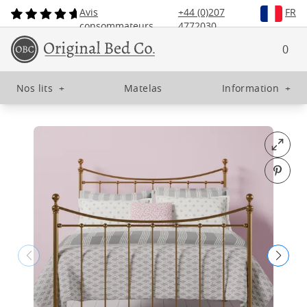
Avis
+44 (0)207
FR
consommateurs
4772030
0
Nos lits
+
Matelas
Information
+
Open fu
Pin o