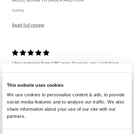
Audrey
Read full review
I first ordered from OBC over 10 years ago, I still have
the bed I ordered and it’s still going strong. So much
so that we ordered the same bed in super-king size
when we needed a new bed frame for our bedroom...
This website uses cookies
Michelle
We use cookies to personalise content & ads, to provide 
social media features and to analyse our traffic. We also 
Read full review
share information about your use of our site with our 
partners.