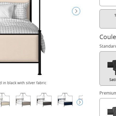
Coule
Standar
Sat
in black with silver fabric
Premium