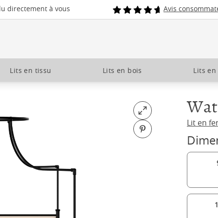
du directement à vous
Avis consommat
Lits en tissu
Lits en bois
Lits en
Wat
Open fullscreen
Lit en fe
Pin on Pinterest
Dime