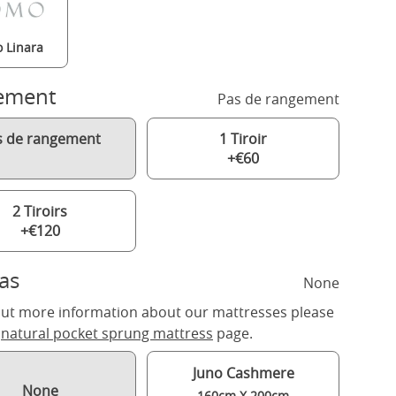
 Linara
ement
Pas de rangement
s de rangement
1 Tiroir
+€60
2 Tiroirs
+€120
as
None
out more information about our mattresses please
r
natural pocket sprung mattress
page.
Juno Cashmere
None
160cm X 200cm