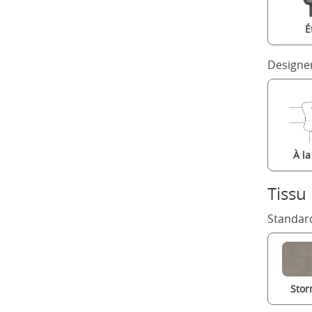
É
Designe
À l
Tissu
Standard
Stor