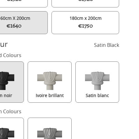
160cm X 200cm
180cm x 200cm
€1640
€1750
ur
Satin Black
d Colours
in noir
Ivoire brillant
Satin blanc
Waterloo iron/metal upholstered bed in black with silver fabric
 Colours