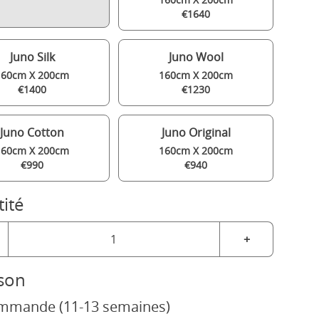
€1640
Juno Silk
Juno Wool
160cm X 200cm
160cm X 200cm
€1400
€1230
Juno Cotton
Juno Original
160cm X 200cm
160cm X 200cm
€990
€940
ité
+
ison
mmande (11-13 semaines)