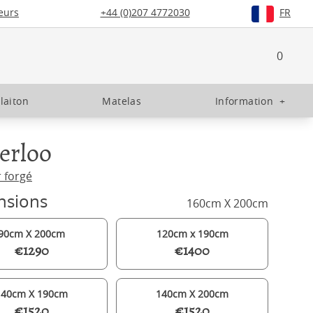
eurs
+44 (0)207 4772030
FR
0
 laiton
Matelas
Information
+
erloo
r forgé
nsions
160cm X 200cm
90cm X 200cm
120cm x 190cm
€1290
€1400
140cm X 190cm
140cm X 200cm
€1520
€1520