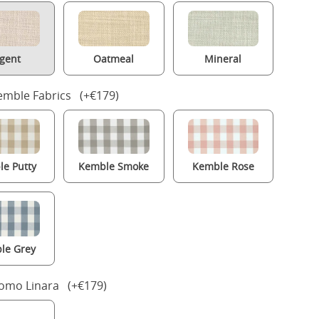
gent
Oatmeal
Mineral
mble Fabrics (+€179)
e Putty
Kemble Smoke
Kemble Rose
le Grey
Romo Linara (+€179)