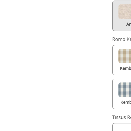
Ar
Romo Ke
Kembl
Kemb
Tissus 