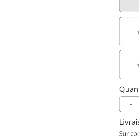
Quant
-
Livra
Sur co