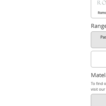
Romo
Rang
Pa
Matel
To find 
visit ou