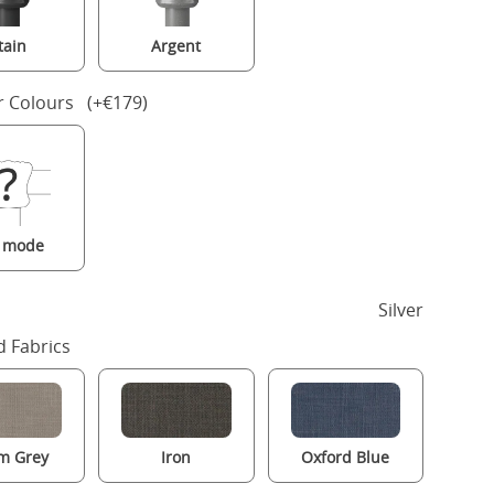
tain
Argent
r Colours (+€179)
a mode
Silver
 Fabrics
m Grey
Iron
Oxford Blue