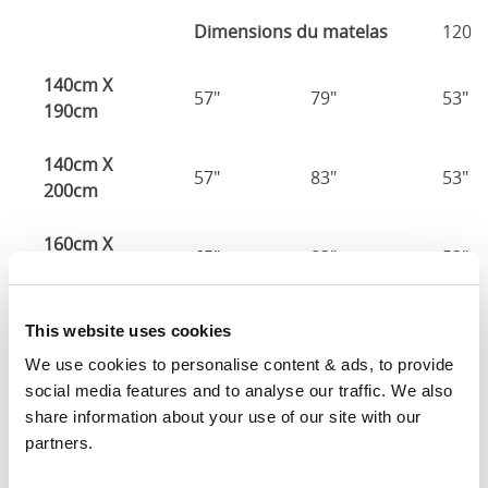
Dimensions du matelas
120c
140cm X
57"
79"
53"
190cm
140cm X
57"
83"
53"
200cm
160cm X
65"
83"
53"
200cm
180cm x
This website uses cookies
73"
83"
53"
200cm
We use cookies to personalise content & ads, to provide 
social media features and to analyse our traffic. We also 
Dimensions du matelas
: La taille de matelas requise
share information about your use of our site with our 
pour ce lit
partners.
Largeur
: La largeur extérieure du lit
Longueur
: La longueur extérieure du lit