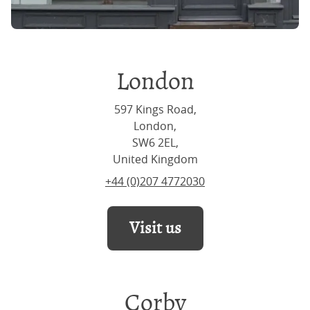
London
597 Kings Road,
London,
SW6 2EL,
United Kingdom
+44 (0)207 4772030
Visit us
Corby