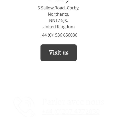
5 Sallow Road, Corby,
Northants,
NN17 5JX,
United Kingdom
+44 (0)1536 656036
Visit us
Parler avec nous
+44 (0)207 4772030