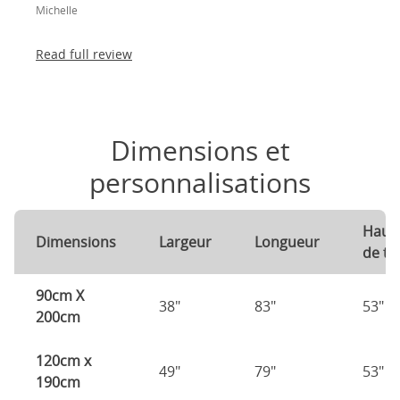
Michelle
Read full review
Dimensions et
personnalisations
Haut
Dimensions
Largeur
Longueur
de tê
90cm X
38"
83"
53"
200cm
120cm x
49"
79"
53"
190cm