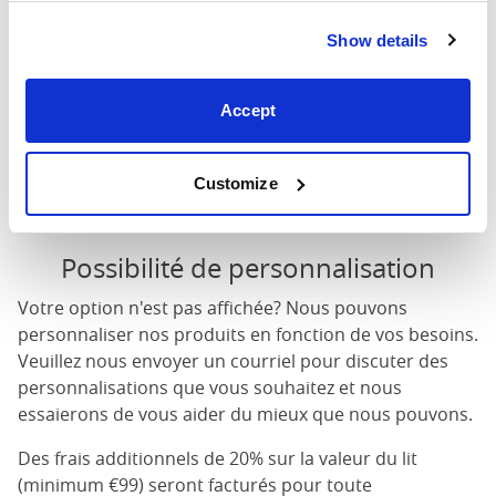
Hauteur de tête
: La hauteur maximale de la tête du lit
Show details
Hauteur du pied
: La hauteur maximale du pied du lit
Ces dimensions sont les dimensions extérieures du
Accept
cadre de lit. Il peut y avoir une variation de jusqu'à un
pouce sur les dimensions indiquées ici. Veuillez nous
contacter pour connaître les dimensions exactes de
Customize
nos lits.
Possibilité de personnalisation
Votre option n'est pas affichée? Nous pouvons
personnaliser nos produits en fonction de vos besoins.
Veuillez nous envoyer un courriel pour discuter des
personnalisations que vous souhaitez et nous
essaierons de vous aider du mieux que nous pouvons.
Des frais additionnels de 20% sur la valeur du lit
(minimum €99) seront facturés pour toute