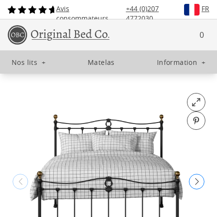
Avis
+44 (0)207
FR
consommateurs
4772030
0
Nos lits
+
Matelas
Information
+
Open fu
Pin o